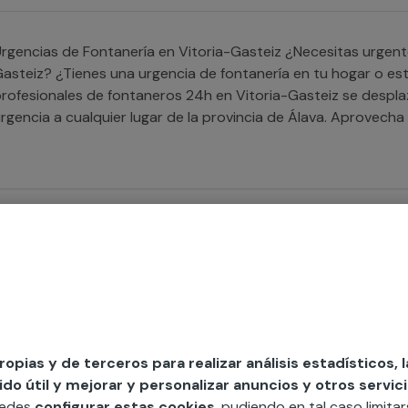
gencias de Fontanería en Vitoria-Gasteiz ¿Necesitas urgentemente un fontanero 24h en Vitoria-
asteiz? ¿Tienes una urgencia de fontanería en tu hogar o es
rofesionales de fontaneros 24h en Vitoria-Gasteiz se despla
rgencia a cualquier lugar de la provincia de Álava. Aprovecha
tención a urgencias sin preocuparte por la distancia y acaba
ultimap.
i requieres de un servicio de urgencia de desatrancos, cuen
ejores y más avanzadas técnicas y herramientas para realizar
propias y de terceros para realizar análisis estadísticos, 
o útil y mejorar y personalizar anuncios y otros servici
i requieres de un servicio de urgencia de electricidad, tan so
uedes
configurar estas cookies
, pudiendo en tal caso limita