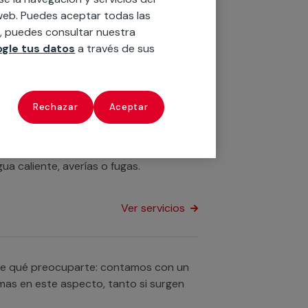
ecemos un servicio de urgencias de
o web. Puedes aceptar todas las
n, puedes consultar nuestra
gle tus datos
a través de sus
Ver servicios
Rechazar
Aceptar
stirte de manera rápida y eficaz.
 caliente, averías o fugas.
Ver servicios
s de qué preocuparte: contamos con un
mas en este aspecto, tanto si surgen