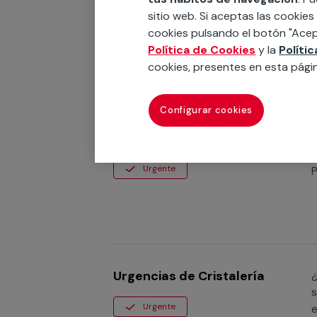
i
sitio web. Si aceptas las cookies
Urgente
e
cookies pulsando el botón "Acep
Política de Cookies
y la
Políti
cookies, presentes en esta pági
Configurar cookies
Urgencias de Calefacción
¿
y
Urgente
P
Urgencias de Cristalería
¿
s
Urgente
e