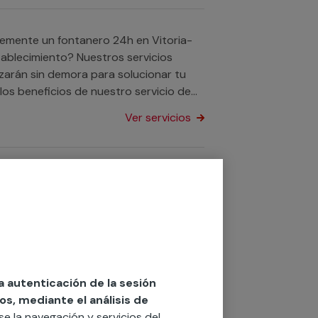
tablecimiento? Nuestros servicios
zarán sin demora para solucionar tu
 los beneficios de nuestro servicio de
 con tu avería con nuestra garantía
Ver servicios
ta con nosotros. Disponemos de las
 desatascos a nivel nacional.
Ver servicios
la autenticación de la sesión
os, mediante el análisis de
lo tienes que contarnos el tipo de
rse la navegación y servicios del