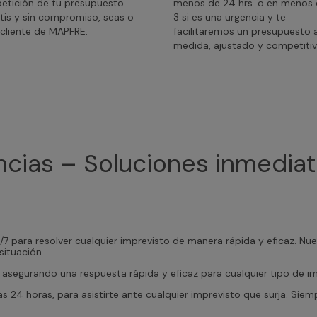
petición de tu presupuesto
menos de 24 hrs. o en menos
tis y sin compromiso, seas o
3 si es una urgencia y te
cliente de MAPFRE.
facilitaremos un presupuesto 
medida, ajustado y competitiv
ncias – Soluciones inmediat
7 para resolver cualquier imprevisto de manera rápida y eficaz. N
situación.
, asegurando una respuesta rápida y eficaz para cualquier tipo de i
as 24 horas, para asistirte ante cualquier imprevisto que surja. Si