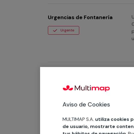
Urgencias de Fontanería
Ur
G
Urgente
p
u
a
M
Urgencias de Desatrancos
S
m
Urgente
Aviso de Cookies
MULTIMAP S.A.
utiliza cookies 
de usuario, mostrarte contenid
Urgencias de Electricidad
S
tus hábitos de navegación
. P