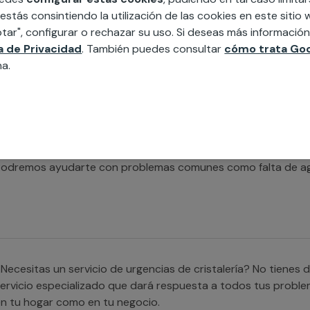
ncidencia que tienes. No importa la hora que sea, ya que ofr
 estás consintiendo la utilización de las cookies en este siti
lectricidad en menos de 3 horas.
tar", configurar o rechazar su uso. Si deseas más informació
ca de Privacidad
. También puedes consultar
cómo trata Goo
na.
Necesitas un servicio de urgencias de calefacción? MULTIMAP es tu mejor opción, despreocupate
a que contamos con un equipo de profesionales que podrá asi
odremos ayudarte con problemas comunes como falta de agua
Necesitas un servicio de urgencias de cristalería? No tiene
ervicio especializado que dará respuesta a todos tus proble
n tu hogar como en tu negocio.