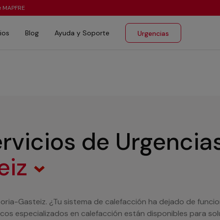
te MAPFRE
ios
Blog
Ayuda y Soporte
Urgencias
rvicios de Urgencia
eiz
toria-Gasteiz. ¿Tu sistema de calefacción ha dejado de funcio
icos especializados en calefacción están disponibles para so