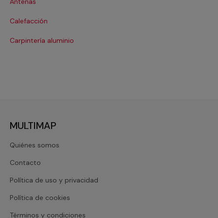
Antenas
Co
Calefacción
Co
Carpintería aluminio
Cri
MULTIMAP
Quiénes somos
Contacto
Política de uso y privacidad
Política de cookies
Términos y condiciones