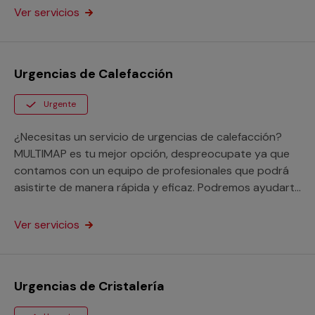
Ver servicios
Urgencias de Calefacción
Urgente
¿Necesitas un servicio de urgencias de calefacción?
MULTIMAP es tu mejor opción, despreocupate ya que
contamos con un equipo de profesionales que podrá
asistirte de manera rápida y eficaz. Podremos ayudarte
con problemas comunes como falta de agua caliente,
averías o fugas.
Ver servicios
Urgencias de Cristalería