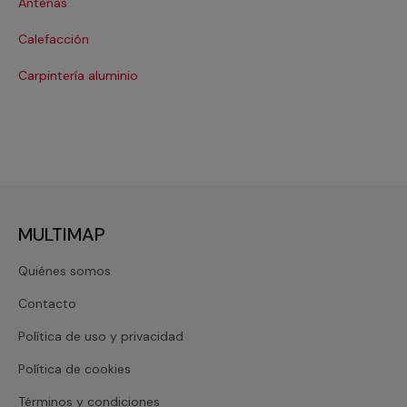
Antenas
Co
Calefacción
Co
Carpintería aluminio
Cri
MULTIMAP
Quiénes somos
Contacto
Política de uso y privacidad
Política de cookies
Términos y condiciones