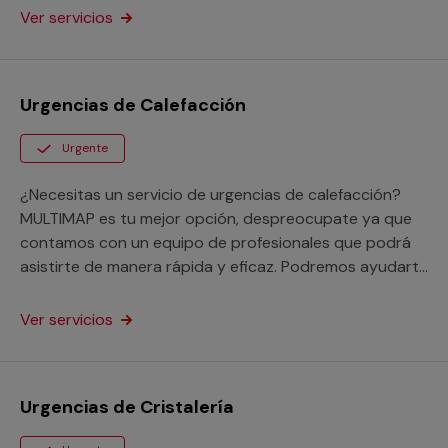
Ver servicios
Urgencias de Calefacción
Urgente
¿Necesitas un servicio de urgencias de calefacción?
MULTIMAP es tu mejor opción, despreocupate ya que
contamos con un equipo de profesionales que podrá
asistirte de manera rápida y eficaz. Podremos ayudarte
con problemas comunes como falta de agua caliente,
averías o fugas.
Ver servicios
Urgencias de Cristalería