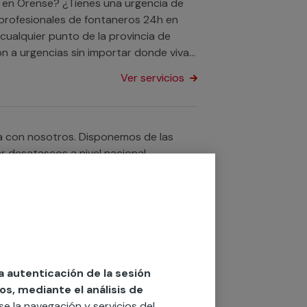
 profesionales de fontaneros 24h en
cualquier punto de la provincia de
n a urgencias sin importar donde vivas
Ver servicios
ta con nosotros. Disponemos de las
 desatascos a nivel nacional.
Ver servicios
lo tienes que contarnos el tipo de
la autenticación de la sesión
ecemos un servicio de urgencias de
os, mediante el análisis de
rse la navegación y servicios del