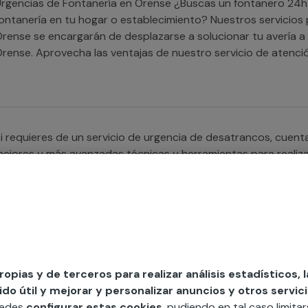
gencias de Fontanería en Orense ¿Buscas un fontanero 24h en Orense? ¿Tienes una urgencia de
ontanería en tu hogar o establecimiento? Nuestros servicios
rense se encargarán de desplazarse a solucionar tu avería a 
rense. Aprovecha las ventajas de nuestro servicio de atenció
 resuelve tu avería a través de nuestra garantía Multimap.
i requieres de un servicio de urgencia de desatrancos, cuen
ejores y más avanzadas técnicas y herramientas para realizar
i requieres de un servicio de urgencia de electricidad, tan so
propias y de terceros para realizar análisis estadísticos, 
ncidencia que tienes. No importa la hora que sea, ya que ofr
o útil y mejorar y personalizar anuncios y otros servici
lectricidad en menos de 3 horas.
uedes
configurar estas cookies
, pudiendo en tal caso limita