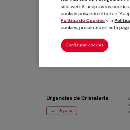
sitio web. Si aceptas las cookies
cookies pulsando el botón "Acep
Política de Cookies
y la
Políti
cookies, presentes en esta pági
Urgencias de Calefacción
¿
Configurar cookies
y
Urgente
P
Urgencias de Cristalería
¿
s
Urgente
e