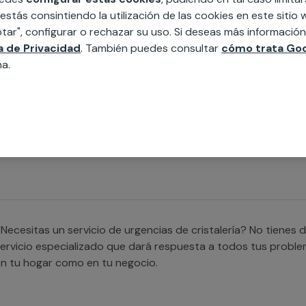
 estás consintiendo la utilización de las cookies en este siti
tar", configurar o rechazar su uso. Si deseas más informació
ca de Privacidad
. También puedes consultar
cómo trata Goo
na.
Necesitas un servicio de urgencias de calefacción? MULTIMAP es tu mejor opción, despreocupate
a que contamos con un equipo de profesionales que podrá asi
odremos ayudarte con problemas comunes como falta de agua
Necesitas un servicio de urgencias de cristalería? No tiene
ervicio especializado que dará respuesta a todos tus proble
n tu hogar como en tu negocio.