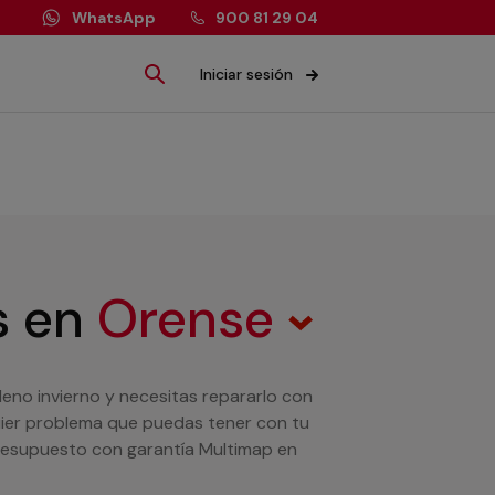
WhatsApp
900 81 29 04
Iniciar sesión
s
en
Orense
leno invierno y necesitas repararlo con
uier problema que puedas tener con tu
presupuesto con garantía Multimap en