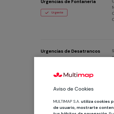
Urgencias de Fontanería
Ur
f
Urgente
O
O
y
Urgencias de Desatrancos
S
m
Urgente
Aviso de Cookies
Urgencias de Electricidad
S
MULTIMAP S.A.
utiliza cookies 
i
de usuario, mostrarte contenid
Urgente
e
tus hábitos de navegación
. P