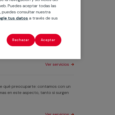
o web. Puedes aceptar todas las
n, puedes consultar nuestra
Ver servicios
gle tus datos
a través de sus
Rechazar
Aceptar
stirte de manera rápida y eficaz.
 caliente, averías o fugas.
Ver servicios
s de qué preocuparte: contamos con un
mas en este aspecto, tanto si surgen
Ver servicios