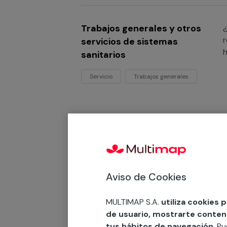
Trabajos generales y otros
¿
r
servicios de sistemas
h
sanitarios
Servicio
Trabajos generales
Desatascos de inodoros
¿
s
Desde 62,73 €
d
Aviso de Cookies
Servicio
MULTIMAP S.A.
utiliza cookies 
de usuario, mostrarte contenid
tus hábitos de navegación
. P