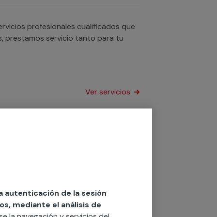
vicios profesionales cualificados que
os, prestamos servicio tanto para tu
Ver servicios
mos con fontaneros profesionales que
la normalidad en los cuartos de baño
Ver servicios
la autenticación de la sesión
os, mediante el análisis de
rse la navegación y servicios del