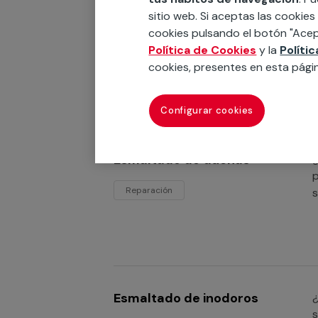
sitio web. Si aceptas las cookies
Esmaltado de bañeras
¿
cookies pulsando el botón "Acep
t
Política de Cookies
y la
Políti
Reparación
cookies, presentes en esta pági
Configurar cookies
Esmaltado de duchas
¿
p
Reparación
s
Esmaltado de inodoros
¿
s