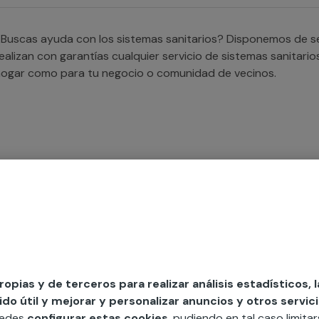
Buscas ayuda con los sistemas sanitarios? Disponemos de ser
ealizan con garantías cualquier servicio de sistemas sanitari
ogar como para tu negocio o comunidad de vecinos.
Necesitas ayuda para desatascar tu váter/inodoro? Trabaja
e encargarán de solucionar tu problema para que recuperes 
e tu hogar o negocio.
propias y de terceros para realizar análisis estadísticos, 
o útil y mejorar y personalizar anuncios y otros servici
uedes
configurar estas cookies
, pudiendo en tal caso limita