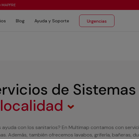
te MAPFRE
ios
Blog
Ayuda y Soporte
Urgencias
rvicios de Sistemas 
 localidad
 ayuda con los sanitarios? En Multimap contamos con servic
s. Además, también ofrecemos lavabos, grifería, bañeras, duc