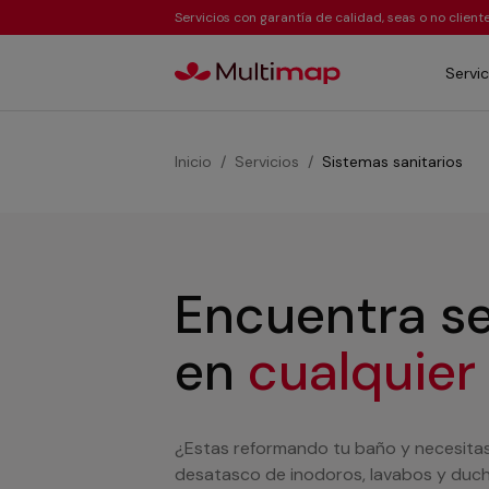
Servicios con garantía de calidad, seas o no clien
Servic
Inicio
Servicios
Sistemas sanitarios
Encuentra se
en
cualquier
¿Estas reformando tu baño y necesitas
desatasco de inodoros, lavabos y ducha