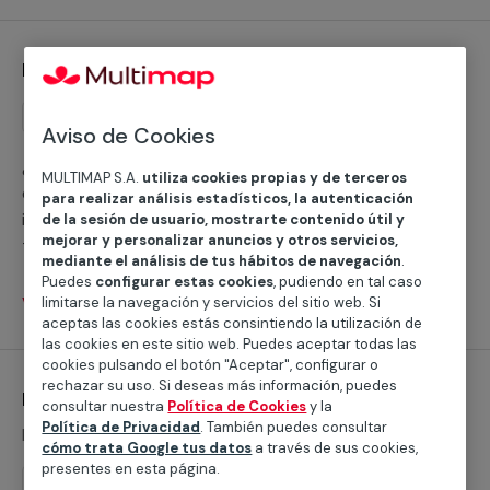
Instalación de porteros automáticos
Instalación
Aviso de Cookies
¿Quieres instalar un portero automático? Trabajamos
MULTIMAP S.A.
utiliza cookies propias y de terceros
con equipos profesionales que se encargarán de la
para realizar análisis estadísticos, la autenticación
instalación de los videoporteros o telefonillos
de la sesión de usuario, mostrarte contenido útil y
mejorar y personalizar anuncios y otros servicios,
tradicionales en tu hogar, negocio o comunidad de
mediante el análisis de tus hábitos de navegación
.
vecinos.
Puedes
configurar estas cookies
, pudiendo en tal caso
Ver servicios
limitarse la navegación y servicios del sitio web. Si
aceptas las cookies estás consintiendo la utilización de
las cookies en este sitio web. Puedes aceptar todas las
cookies pulsando el botón "Aceptar", configurar o
rechazar su uso. Si deseas más información, puedes
Mantenimientos de porteros automáticos
consultar nuestra
Política de Cookies
y la
Política de Privacidad
. También puedes consultar
Desde 68,61 €
cómo trata Google tus datos
a través de sus cookies,
presentes en esta página.
Mantenimiento