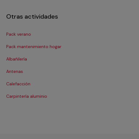
Otras actividades
Pack verano
Ca
Pack mantenimiento hogar
Cer
Albañilería
Cl
Antenas
Co
Calefacción
Co
Carpintería aluminio
Cri