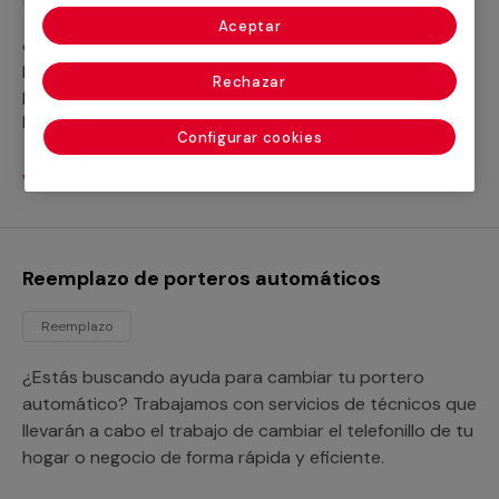
Aceptar
¿Quieres llevar a cabo los mantenimientos de tus
porteros automáticos? Trabajamos con servicios
Rechazar
profesionales que se encargarán del mantenimiento de
los videoporteros de tu hogar, tu negocio o tu
Configurar cookies
comunidad de vecinos.
Ver servicios
Reemplazo de porteros automáticos
Reemplazo
¿Estás buscando ayuda para cambiar tu portero
automático? Trabajamos con servicios de técnicos que
llevarán a cabo el trabajo de cambiar el telefonillo de tu
hogar o negocio de forma rápida y eficiente.