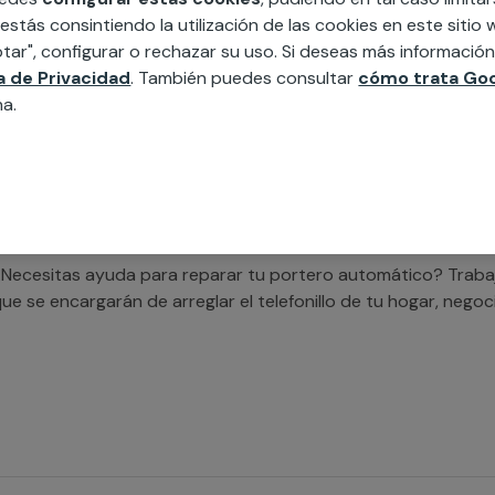
 estás consintiendo la utilización de las cookies en este siti
tar", configurar o rechazar su uso. Si deseas más informació
Estás buscando ayuda para cambiar tu portero automático?
ca de Privacidad
. También puedes consultar
cómo trata Goo
ue llevarán a cabo el trabajo de cambiar el telefonillo de tu
na.
ficiente.
Necesitas ayuda para reparar tu portero automático? Trab
ue se encargarán de arreglar el telefonillo de tu hogar, nego