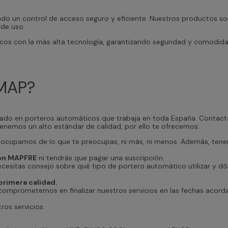
o un control de acceso seguro y eficiente. Nuestros productos son
 de uso.
os con la más alta tecnología, garantizando seguridad y comodidad
IMAP?
do en porteros automáticos que trabaja en toda España. Contacta
enemos un alto estándar de calidad, por ello te ofrecemos:
ocupamos de lo que te preocupas, ni más, ni menos. Además, ten
con MAPFRE
ni tendrás que pagar una suscripción.
ecesitas consejo sobre qué tipo de portero automático utilizar y dó
primera calidad.
omprometemos en finalizar nuestros servicios en las fechas acord
os servicios.