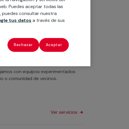
o web. Puedes aceptar todas las
n, puedes consultar nuestra
 Trabajamos con servicios de técnicos
gle tus datos
a través de sus
 hogar o negocio de forma rápida y
Rechazar
Aceptar
Ver servicios
ajamos con equipos experimentados
cio o comunidad de vecinos.
Ver servicios