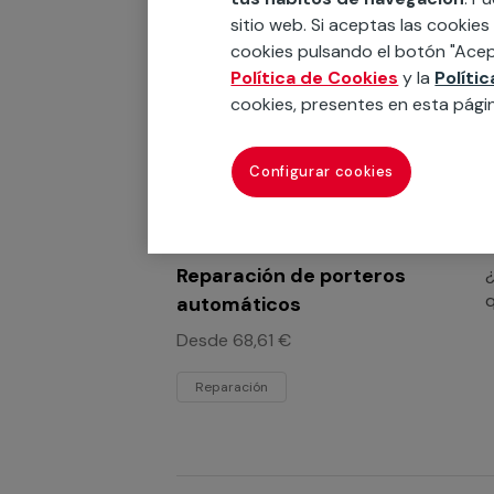
sitio web. Si aceptas las cookies
cookies pulsando el botón "Acep
Reemplazo de porteros
¿
Política de Cookies
y la
Políti
q
automáticos
cookies, presentes en esta pági
e
Reemplazo
Configurar cookies
Reparación de porteros
¿
q
automáticos
Desde 68,61 €
Reparación