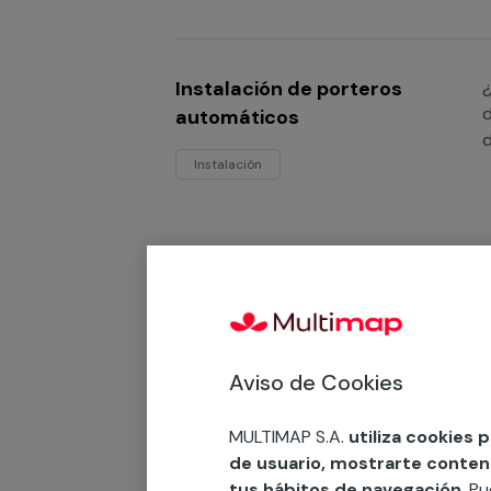
Instalación de porteros
¿
d
automáticos
d
Instalación
Mantenimientos de
¿
p
porteros automáticos
t
Desde 68,61 €
Aviso de Cookies
Mantenimiento
MULTIMAP S.A.
utiliza cookies 
de usuario, mostrarte contenid
tus hábitos de navegación
. P