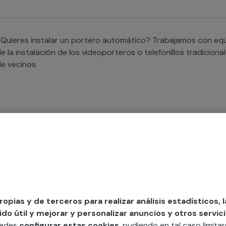
Quieres instalar un portero automático? Trabajamos con eq
e la instalación de los videoporteros o telefonillos tradicio
e vecinos.
Quieres llevar a cabo los mantenimientos de tus porteros a
rofesionales que se encargarán del mantenimiento de los vid
u comunidad de vecinos.
propias y de terceros para realizar análisis estadísticos, 
o útil y mejorar y personalizar anuncios y otros servici
uedes
configurar estas cookies
, pudiendo en tal caso limita