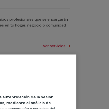
uipos profesionales que se encargarán
nales en tu hogar, negocio o comunidad
Ver servicios
utomáticos? Trabajamos con servicios
eoporteros de tu hogar, tu negocio o
la autenticación de la sesión
Ver servicios
os, mediante el análisis de
rse la navegación y servicios del