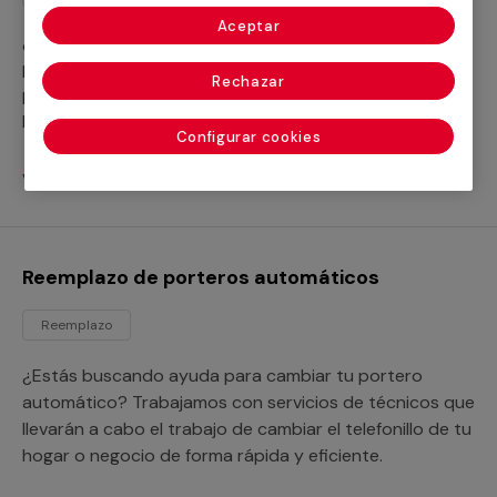
Aceptar
¿Quieres llevar a cabo los mantenimientos de tus
porteros automáticos? Trabajamos con servicios
Rechazar
profesionales que se encargarán del mantenimiento de
los videoporteros de tu hogar, tu negocio o tu
Configurar cookies
comunidad de vecinos.
Ver servicios
Reemplazo de porteros automáticos
Reemplazo
¿Estás buscando ayuda para cambiar tu portero
automático? Trabajamos con servicios de técnicos que
llevarán a cabo el trabajo de cambiar el telefonillo de tu
hogar o negocio de forma rápida y eficiente.