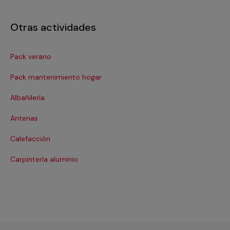
Otras actividades
Pack verano
Ca
Pack mantenimiento hogar
Cer
Albañilería
Cl
Antenas
Co
Calefacción
Co
Carpintería aluminio
Cri