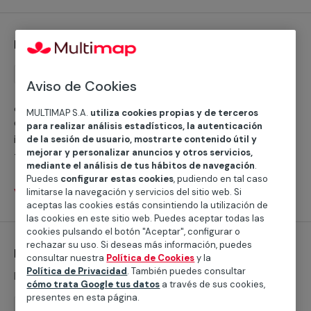
Instalación de porteros automáticos
Instalación
Aviso de Cookies
¿Quieres instalar un portero automático? Trabajamos
MULTIMAP S.A.
utiliza cookies propias y de terceros
con equipos profesionales que se encargarán de la
para realizar análisis estadísticos, la autenticación
instalación de los videoporteros o telefonillos
de la sesión de usuario, mostrarte contenido útil y
mejorar y personalizar anuncios y otros servicios,
tradicionales en tu hogar, negocio o comunidad de
mediante el análisis de tus hábitos de navegación
.
vecinos.
Puedes
configurar estas cookies
, pudiendo en tal caso
Ver servicios
limitarse la navegación y servicios del sitio web. Si
aceptas las cookies estás consintiendo la utilización de
las cookies en este sitio web. Puedes aceptar todas las
cookies pulsando el botón "Aceptar", configurar o
rechazar su uso. Si deseas más información, puedes
Mantenimientos de porteros automáticos
consultar nuestra
Política de Cookies
y la
Política de Privacidad
. También puedes consultar
Desde 68,61 €
cómo trata Google tus datos
a través de sus cookies,
presentes en esta página.
Mantenimiento