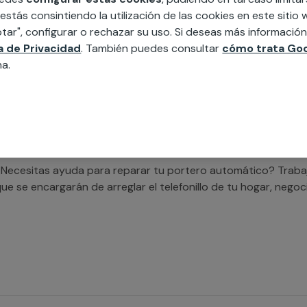
 estás consintiendo la utilización de las cookies en este siti
tar", configurar o rechazar su uso. Si deseas más informació
Estás buscando ayuda para cambiar tu portero automático?
ca de Privacidad
. También puedes consultar
cómo trata Goo
ue llevarán a cabo el trabajo de cambiar el telefonillo de tu
na.
ficiente.
Necesitas ayuda para reparar tu portero automático? Trab
ue se encargarán de arreglar el telefonillo de tu hogar, nego