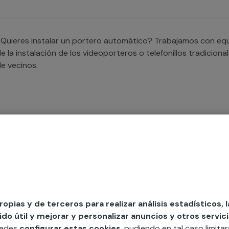
Quieres instalar un portero automático? Trabajamos con eq
e la instalación de los videoporteros o telefonillos tradicio
e vecinos.
Quieres llevar a cabo los mantenimientos de tus porteros a
rofesionales que se encargarán del mantenimiento de los vid
u comunidad de vecinos.
propias y de terceros para realizar análisis estadísticos, 
o útil y mejorar y personalizar anuncios y otros servici
uedes
configurar estas cookies
, pudiendo en tal caso limita