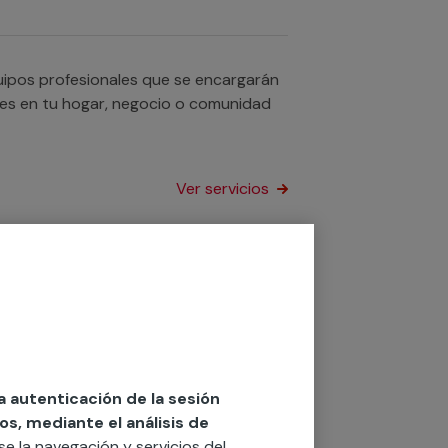
uipos profesionales que se encargarán
nales en tu hogar, negocio o comunidad
Ver servicios
utomáticos? Trabajamos con servicios
eoporteros de tu hogar, tu negocio o
la autenticación de la sesión
Ver servicios
os, mediante el análisis de
rse la navegación y servicios del