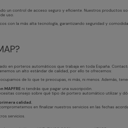
o un control de acceso seguro y eficiente. Nuestros productos son
 de uso.
os con la más alta tecnología, garantizando seguridad y comodidad
IMAP?
do en porteros automáticos que trabaja en toda España. Contacta
enemos un alto estándar de calidad, por ello te ofrecemos:
ocupamos de lo que te preocupas, ni más, ni menos. Además, ten
con MAPFRE
ni tendrás que pagar una suscripción.
ecesitas consejo sobre qué tipo de portero automático utilizar y dó
primera calidad.
omprometemos en finalizar nuestros servicios en las fechas acord
os servicios.