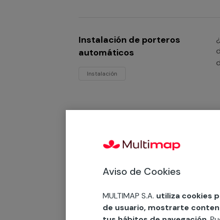
Instalación de porteros
¿
d
automáticos
d
Instalación
Mantenimientos de
¿
p
porteros automáticos
t
Desde 68,61 €
Aviso de Cookies
Mantenimiento
MULTIMAP S.A.
utiliza cookies 
de usuario, mostrarte contenid
tus hábitos de navegación
. P