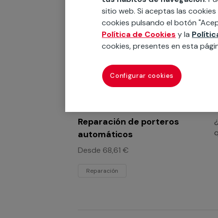
sitio web. Si aceptas las cookies
cookies pulsando el botón "Acep
Reemplazo de porteros
¿
Política de Cookies
y la
Políti
q
automáticos
cookies, presentes en esta pági
e
Reemplazo
Configurar cookies
Reparación de porteros
¿
q
automáticos
Desde 68,61 €
Reparación