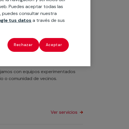
o web. Puedes aceptar todas las
n, puedes consultar nuestra
 Trabajamos con servicios de técnicos
gle tus datos
a través de sus
 hogar o negocio de forma rápida y
Rechazar
Aceptar
Ver servicios
ajamos con equipos experimentados
cio o comunidad de vecinos.
Ver servicios