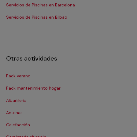
Servicios de Piscinas en Barcelona
Se
Servicios de Piscinas en Bilbao
Ser
Otras actividades
Pack verano
Ca
Pack mantenimiento hogar
Cer
Albañilería
Cl
Antenas
Co
Calefacción
Co
Carpintería aluminio
Cri