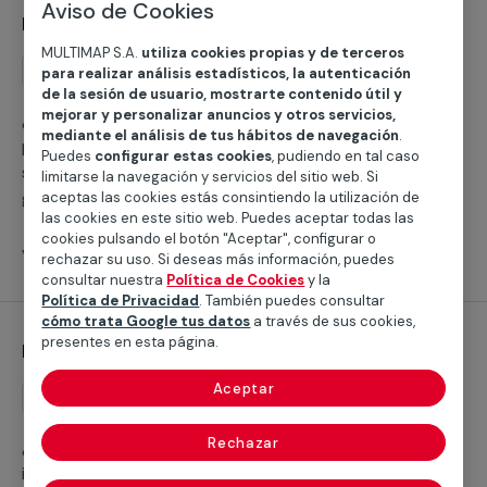
Aviso de Cookies
Desinfección de piscinas
MULTIMAP S.A.
utiliza cookies propias y de terceros
Mantenimiento
para realizar análisis estadísticos, la autenticación
de la sesión de usuario, mostrarte contenido útil y
mejorar y personalizar anuncios y otros servicios,
¿No sabes a quién llamar para la desinfección de
mediante el análisis de tus hábitos de navegación
.
piscinas? El proceso es imprescindible para la
Puedes
configurar estas cookies
, pudiendo en tal caso
salubridad de tu instalación. Nuestros servicios te
limitarse la navegación y servicios del sitio web. Si
garantizan un óptimo resultado para la piscina de tu
aceptas las cookies estás consintiendo la utilización de
las cookies en este sitio web. Puedes aceptar todas las
hogar o negocio.
cookies pulsando el botón "Aceptar", configurar o
Ver servicios
rechazar su uso. Si deseas más información, puedes
consultar nuestra
Política de Cookies
y la
Política de Privacidad
. También puedes consultar
cómo trata Google tus datos
a través de sus cookies,
presentes en esta página.
Impermeabilización de piscinas
Aceptar
Reforma
Rechazar
¿Buscas a alguien que te ayude con la
impermeabilización de piscinas? Contamos con