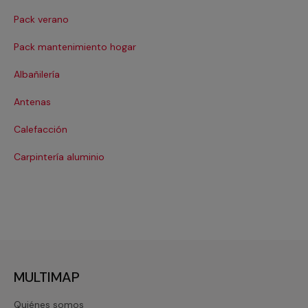
Pack verano
Ca
Pack mantenimiento hogar
Cer
Albañilería
Cl
Antenas
Co
Calefacción
Co
Carpintería aluminio
Cri
MULTIMAP
Quiénes somos