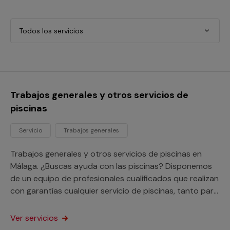
Todos los servicios
Trabajos generales y otros servicios de
piscinas
Servicio
Trabajos generales
Trabajos generales y otros servicios de piscinas en
Málaga. ¿Buscas ayuda con las piscinas? Disponemos
de un equipo de profesionales cualificados que realizan
con garantías cualquier servicio de piscinas, tanto para
tu hogar como para tu negocio o comunidad de
vecinos. Con Multimap obtendrás los mejores servicios
Ver servicios
en Málaga, contamos con profesionales que prestan