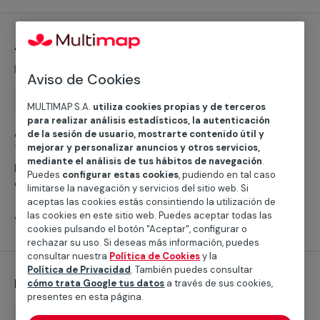
servicios de Piscinas en toda la provincia de Málaga.
Alicatado de piscinas
Desde 53,35 €/m²
Aviso de Cookies
Reforma
MULTIMAP S.A.
utiliza cookies propias y de terceros
para realizar análisis estadísticos, la autenticación
¿No tienes claro cómo realizar el alicatado de piscinas?
de la sesión de usuario, mostrarte contenido útil y
Te proporcionamos un servicio especializado, con
mejorar y personalizar anuncios y otros servicios,
mediante el análisis de tus hábitos de navegación
.
profesionales que cubrirán todas tus necesidades
Puedes
configurar estas cookies
, pudiendo en tal caso
durante la reforma de piscinas.
limitarse la navegación y servicios del sitio web. Si
aceptas las cookies estás consintiendo la utilización de
las cookies en este sitio web. Puedes aceptar todas las
Ver servicios
cookies pulsando el botón "Aceptar", configurar o
rechazar su uso. Si deseas más información, puedes
consultar nuestra
Política de Cookies
y la
Política de Privacidad
. También puedes consultar
Desinfección de piscinas
cómo trata Google tus datos
a través de sus cookies,
presentes en esta página.
Mantenimiento