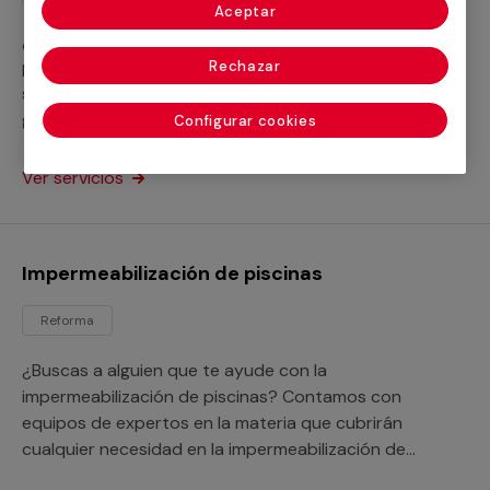
Aceptar
¿No sabes a quién llamar para la desinfección de
piscinas? El proceso es imprescindible para la
Rechazar
salubridad de tu instalación. Nuestros servicios te
garantizan un óptimo resultado para la piscina de tu
Configurar cookies
hogar o negocio.
Ver servicios
Impermeabilización de piscinas
Reforma
¿Buscas a alguien que te ayude con la
impermeabilización de piscinas? Contamos con
equipos de expertos en la materia que cubrirán
cualquier necesidad en la impermeabilización de
piscinas de hormigón o de cualquier otro tipo.