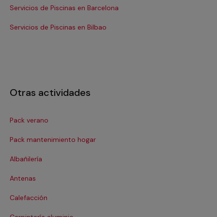
Servicios de Piscinas en Barcelona
Se
Servicios de Piscinas en Bilbao
Ser
Otras actividades
Pack verano
Ca
Pack mantenimiento hogar
Cer
Albañilería
Cl
Antenas
Co
Calefacción
Co
Carpintería aluminio
Cri