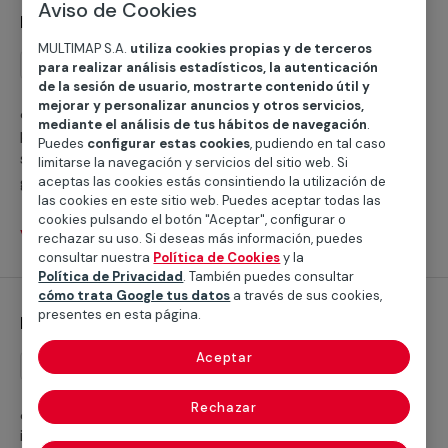
Aviso de Cookies
Desinfección de piscinas
MULTIMAP S.A.
utiliza cookies propias y de terceros
Mantenimiento
para realizar análisis estadísticos, la autenticación
de la sesión de usuario, mostrarte contenido útil y
mejorar y personalizar anuncios y otros servicios,
¿No sabes a quién llamar para la desinfección de
mediante el análisis de tus hábitos de navegación
.
piscinas? El proceso es imprescindible para la
Puedes
configurar estas cookies
, pudiendo en tal caso
salubridad de tu instalación. Nuestros servicios te
limitarse la navegación y servicios del sitio web. Si
garantizan un óptimo resultado para la piscina de tu
aceptas las cookies estás consintiendo la utilización de
las cookies en este sitio web. Puedes aceptar todas las
hogar o negocio.
cookies pulsando el botón "Aceptar", configurar o
Ver servicios
rechazar su uso. Si deseas más información, puedes
consultar nuestra
Política de Cookies
y la
Política de Privacidad
. También puedes consultar
cómo trata Google tus datos
a través de sus cookies,
presentes en esta página.
Impermeabilización de piscinas
Aceptar
Reforma
Rechazar
¿Buscas a alguien que te ayude con la
impermeabilización de piscinas? Contamos con