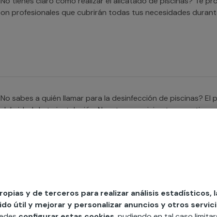
No tienes claro cómo realizar el alicatado de piscinas? Te p
on profesionales que cubrirán todas tus necesidades durante
No sabes a quién llamar para la desinfección de piscinas? El 
alubridad de tu instalación. Nuestros servicios te garantizan
u hogar o negocio.
Buscas a alguien que te ayude con la impermeabilización de
propias y de terceros para realizar análisis estadísticos, 
xpertos en la materia que cubrirán cualquier necesidad en la
o útil y mejorar y personalizar anuncios y otros servici
ormigón o de cualquier otro tipo.
uedes
configurar estas cookies
, pudiendo en tal caso limita