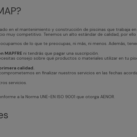
IMAP?
do en el mantenimiento y construcción de piscinas que trabaja e
ecio muy competitivo. Tenemos un alto estándar de calidad, por ello
ocupamos de lo que te preocupas, ni más, ni menos. Además, ten
con MAPFRE
ni tendrás que pagar una suscripción.
ecesitas consejo sobre qué productos o materiales utilizar en tu pis
primera calidad.
omprometemos en finalizar nuestros servicios en las fechas acord
os servicios.
 conforme a la Norma UNE-EN ISO 9001 que otorga AENOR.
es