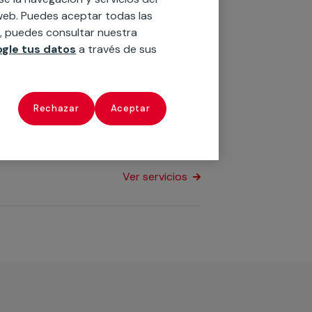
o web. Puedes aceptar todas las
n, puedes consultar nuestra
Ver servicios
gle tus datos
a través de sus
gar o negocio? Colaboramos con
Rechazar
Aceptar
alaciones de tu hogar, negocio o
Ver servicios