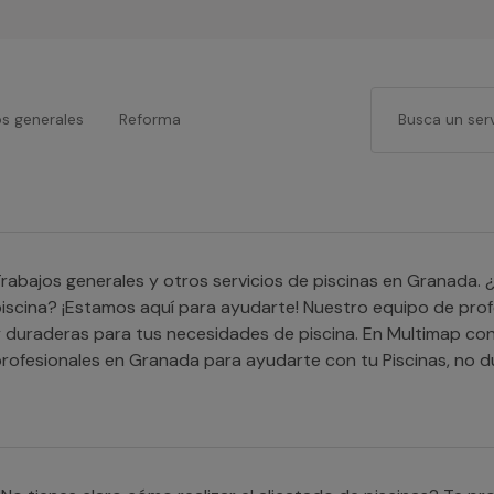
os generales
Reforma
rabajos generales y otros servicios de piscinas en Granada. 
iscina? ¡Estamos aquí para ayudarte! Nuestro equipo de prof
 duraderas para tus necesidades de piscina. En Multimap co
rofesionales en Granada para ayudarte con tu Piscinas, no du
ingún tipo de compromiso. Recuerda que el desplazamiento 
n la provincia de Granada.