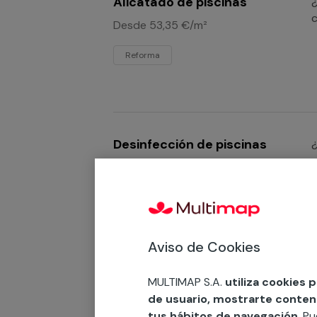
Alicatado de piscinas
¿
c
Desde 53,35 €/m²
Reforma
Desinfección de piscinas
¿
s
Mantenimiento
t
Aviso de Cookies
Impermeabilización de
¿
MULTIMAP S.A.
utiliza cookies 
e
de usuario, mostrarte contenid
piscinas
h
tus hábitos de navegación
. P