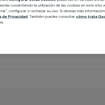
 estás consintiendo la utilización de las cookies en este siti
tar", configurar o rechazar su uso. Si deseas más informació
ca de Privacidad
. También puedes consultar
cómo trata Goo
na.
Necesitas llevar a cabo una limpieza de la piscina en tu ho
impiadores profesionales que se encargarán de dejar las inst
omunidad de vecino en perfectas condiciones de higiene.