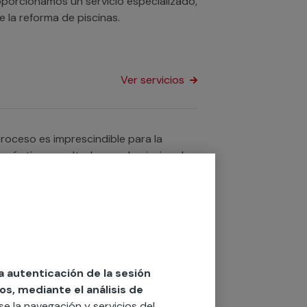
roporcionamos un servicio especializado,
 la reforma de piscinas.
Ver servicios
proceso es imprescindible para la
 un óptimo resultado para la piscina de
Ver servicios
 piscinas? Contamos con equipos de
la autenticación de la sesión
 impermeabilización de piscinas de
os, mediante el análisis de
rse la navegación y servicios del