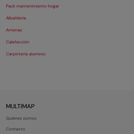
Pack mantenimiento hogar
Cer
Albañilería
Cl
Antenas
Co
Calefacción
Co
Carpintería aluminio
Cri
MULTIMAP
Quiénes somos
Contacto