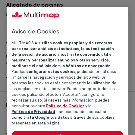
Alicatado de piscinas
Desde 53,35 €/m²
Reforma
Aviso de Cookies
¿No tienes claro cómo realizar el alicatado de piscinas?
MULTIMAP S.A.
utiliza cookies propias y de terceros
Te proporcionamos un servicio especializado, con
para realizar análisis estadísticos, la autenticación
de la sesión de usuario, mostrarte contenido útil y
profesionales que cubrirán todas tus necesidades
mejorar y personalizar anuncios y otros servicios,
durante la reforma de piscinas.
mediante el análisis de tus hábitos de navegación
.
Puedes
configurar estas cookies
, pudiendo en tal caso
limitarse la navegación y servicios del sitio web. Si
Ver servicios
aceptas las cookies estás consintiendo la utilización de
las cookies en este sitio web. Puedes aceptar todas las
cookies pulsando el botón "Aceptar", configurar o
rechazar su uso. Si deseas más información, puedes
Desinfección de piscinas
consultar nuestra
Política de Cookies
y la
Política de Privacidad
. También puedes consultar
cómo trata Google tus datos
a través de sus cookies,
Mantenimiento
presentes en esta página.
¿No sabes a quién llamar para la desinfección de