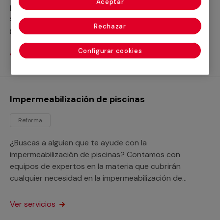
Aceptar
piscinas? El proceso es imprescindible para la
salubridad de tu instalación. Nuestros servicios te
Rechazar
garantizan un óptimo resultado para la piscina de tu
hogar o negocio.
Configurar cookies
Ver servicios
Impermeabilización de piscinas
Reforma
¿Buscas a alguien que te ayude con la
impermeabilización de piscinas? Contamos con
equipos de expertos en la materia que cubrirán
cualquier necesidad en la impermeabilización de
piscinas de hormigón o de cualquier otro tipo.
Ver servicios