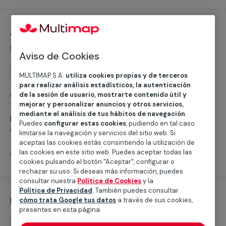
Alicante.
Alicatado de piscinas
Desde 53,35 €/m²
Aviso de Cookies
Reforma
MULTIMAP S.A.
utiliza cookies propias y de terceros
para realizar análisis estadísticos, la autenticación
¿No tienes claro cómo realizar el alicatado de piscinas?
de la sesión de usuario, mostrarte contenido útil y
Te proporcionamos un servicio especializado, con
mejorar y personalizar anuncios y otros servicios,
mediante el análisis de tus hábitos de navegación
.
profesionales que cubrirán todas tus necesidades
Puedes
configurar estas cookies
, pudiendo en tal caso
durante la reforma de piscinas.
limitarse la navegación y servicios del sitio web. Si
aceptas las cookies estás consintiendo la utilización de
las cookies en este sitio web. Puedes aceptar todas las
Ver servicios
cookies pulsando el botón "Aceptar", configurar o
rechazar su uso. Si deseas más información, puedes
consultar nuestra
Política de Cookies
y la
Política de Privacidad
. También puedes consultar
Desinfección de piscinas
cómo trata Google tus datos
a través de sus cookies,
presentes en esta página.
Mantenimiento