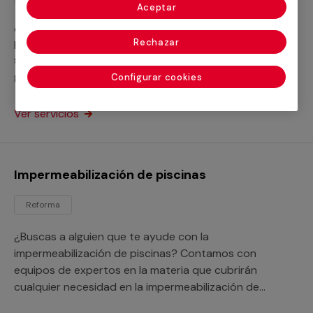
Aceptar
¿No sabes a quién llamar para la desinfección de
piscinas? El proceso es imprescindible para la
Rechazar
salubridad de tu instalación. Nuestros servicios te
garantizan un óptimo resultado para la piscina de tu
Configurar cookies
hogar o negocio.
Ver servicios
Impermeabilización de piscinas
Reforma
¿Buscas a alguien que te ayude con la
impermeabilización de piscinas? Contamos con
equipos de expertos en la materia que cubrirán
cualquier necesidad en la impermeabilización de
piscinas de hormigón o de cualquier otro tipo.