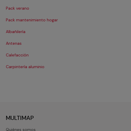
Pack verano
Ca
Pack mantenimiento hogar
Cer
Albañilería
Cl
Antenas
Co
Calefacción
Co
Carpintería aluminio
Cri
MULTIMAP
Quiénes somos