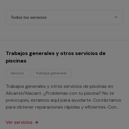
Todos los servicios
Trabajos generales y otros servicios de
piscinas
Servicio
Trabajos generales
Trabajos generales y otros servicios de piscinas en
Alicante/Alacant. ¿Problemas con tu piscina? No te
preocupes, estamos aquí para ayudarte. Contáctanos
para obtener reparaciones rápidas y eficientes. Con
Multimap obtendrás los mejores servicios en
Alicante/Alacant, contamos con profesionales que
Ver servicios
prestan servicios de Piscinas en toda la provincia de