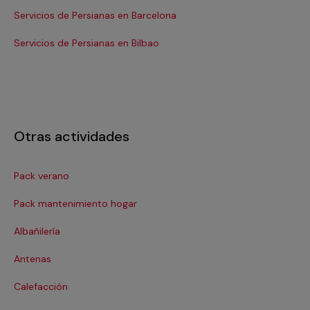
Servicios de Persianas en Barcelona
Se
Servicios de Persianas en Bilbao
Ser
Otras actividades
Pack verano
Ca
Pack mantenimiento hogar
Cer
Albañilería
Cl
Antenas
Co
Calefacción
Co