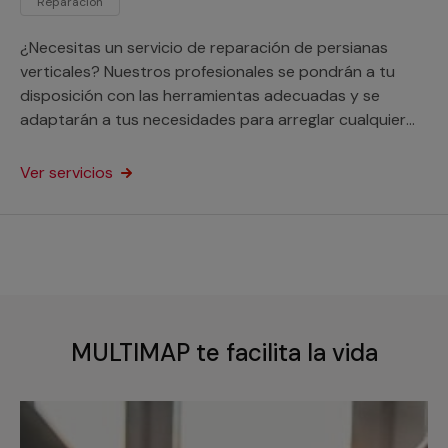
Reparación
¿Necesitas un servicio de reparación de persianas
verticales? Nuestros profesionales se pondrán a tu
disposición con las herramientas adecuadas y se
adaptarán a tus necesidades para arreglar cualquier
desperfecto en este tipo de ventanas. Este servicio
está orientado a particulares y profesionales.
Ver servicios
MULTIMAP te facilita la vida