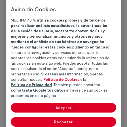
profesionales se pondrán a tu disposición y se
adaptarán a tus necesidades para instalar estas o
Aviso de Cookies
cualquier otro tipo de persianas. Este servicio está
MULTIMAP S.A.
utiliza cookies propias y de terceros
orientado a particulares y profesionales.
para realizar análisis estadísticos, la autenticación
Ver servicios
de la sesión de usuario, mostrarte contenido útil y
mejorar y personalizar anuncios y otros servicios,
mediante el análisis de tus hábitos de navegación
.
Puedes
configurar estas cookies
, pudiendo en tal caso
limitarse la navegación y servicios del sitio web. Si
Instalación de persianas enrollables
aceptas las cookies estás consintiendo la utilización de
las cookies en este sitio web. Puedes aceptar todas las
Instalación
cookies pulsando el botón "Aceptar", configurar o
rechazar su uso. Si deseas más información, puedes
¿Estás interesado en la instalación de persianas
consultar nuestra
Política de Cookies
y la
Política de Privacidad
. También puedes consultar
enrollables en alguna de las estancias de tu casa o
cómo trata Google tus datos
a través de sus cookies,
negocio? Con nuestros servicios podrás disfrutar de
presentes en esta página.
una gran variedad de materiales y de los últimos
modelos en persianas venecianas para tu hogar.
Aceptar
Ver servicios
Rechazar