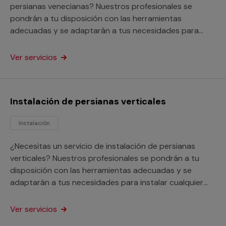
persianas venecianas? Nuestros profesionales se
pondrán a tu disposición con las herramientas
adecuadas y se adaptarán a tus necesidades para
instalar cualquier modelo de persiana veneciana. Este
servicio está orientado tanto a particulares como a
Ver servicios
profesionales.
Instalación de persianas verticales
Instalación
¿Necesitas un servicio de instalación de persianas
verticales? Nuestros profesionales se pondrán a tu
disposición con las herramientas adecuadas y se
adaptarán a tus necesidades para instalar cualquier
tipo de persianas. Este servicio está orientado a
particulares y profesionales.
Ver servicios