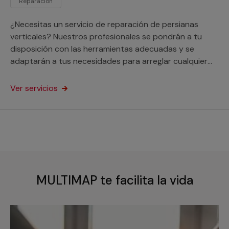
Reparación
¿Necesitas un servicio de reparación de persianas
verticales? Nuestros profesionales se pondrán a tu
disposición con las herramientas adecuadas y se
adaptarán a tus necesidades para arreglar cualquier
desperfecto en este tipo de ventanas. Este servicio
está orientado a particulares y profesionales.
Ver servicios
MULTIMAP te facilita la vida