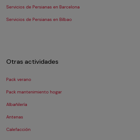
Servicios de Persianas en Barcelona
Se
Servicios de Persianas en Bilbao
Ser
Otras actividades
Pack verano
Ca
Pack mantenimiento hogar
Cer
Albañilería
Cl
Antenas
Co
Calefacción
Co