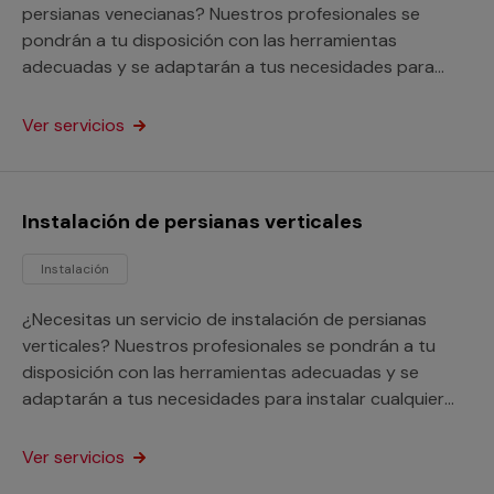
persianas venecianas? Nuestros profesionales se
pondrán a tu disposición con las herramientas
adecuadas y se adaptarán a tus necesidades para
instalar cualquier modelo de persiana veneciana. Este
servicio está orientado tanto a particulares como a
Ver servicios
profesionales.
Instalación de persianas verticales
Instalación
¿Necesitas un servicio de instalación de persianas
verticales? Nuestros profesionales se pondrán a tu
disposición con las herramientas adecuadas y se
adaptarán a tus necesidades para instalar cualquier
tipo de persianas. Este servicio está orientado a
particulares y profesionales.
Ver servicios