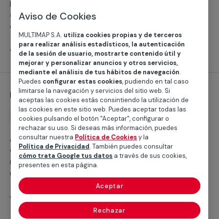
profesionales se pondrán a tu disposición y se
adaptarán a tus necesidades para instalar estas o
Aviso de Cookies
cualquier otro tipo de persianas. Este servicio está
MULTIMAP S.A.
utiliza cookies propias y de terceros
orientado a particulares y profesionales.
para realizar análisis estadísticos, la autenticación
Ver servicios
de la sesión de usuario, mostrarte contenido útil y
mejorar y personalizar anuncios y otros servicios,
mediante el análisis de tus hábitos de navegación
.
Puedes
configurar estas cookies
, pudiendo en tal caso
limitarse la navegación y servicios del sitio web. Si
Instalación de persianas enrollables
aceptas las cookies estás consintiendo la utilización de
las cookies en este sitio web. Puedes aceptar todas las
Instalación
cookies pulsando el botón "Aceptar", configurar o
rechazar su uso. Si deseas más información, puedes
¿Estás interesado en la instalación de persianas
consultar nuestra
Política de Cookies
y la
Política de Privacidad
. También puedes consultar
enrollables en alguna de las estancias de tu casa o
cómo trata Google tus datos
a través de sus cookies,
negocio? Con nuestros servicios podrás disfrutar de
presentes en esta página.
una gran variedad de materiales y de los últimos
modelos en persianas venecianas para tu hogar.
Aceptar
Ver servicios
Rechazar