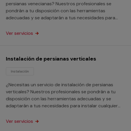
persianas venecianas? Nuestros profesionales se
pondrán a tu disposición con las herramientas
adecuadas y se adaptarán a tus necesidades para
instalar cualquier modelo de persiana veneciana. Este
servicio está orientado tanto a particulares como a
Ver servicios
profesionales.
Instalación de persianas verticales
Instalación
¿Necesitas un servicio de instalación de persianas
verticales? Nuestros profesionales se pondrán a tu
disposición con las herramientas adecuadas y se
adaptarán a tus necesidades para instalar cualquier
tipo de persianas. Este servicio está orientado a
particulares y profesionales.
Ver servicios