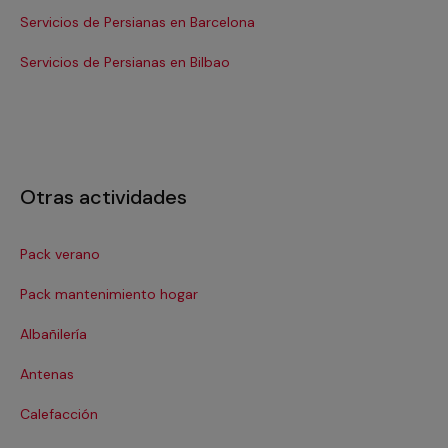
Servicios de Persianas en Barcelona
Se
Servicios de Persianas en Bilbao
Ser
Otras actividades
Pack verano
Ca
Pack mantenimiento hogar
Cer
Albañilería
Cl
Antenas
Co
Calefacción
Co