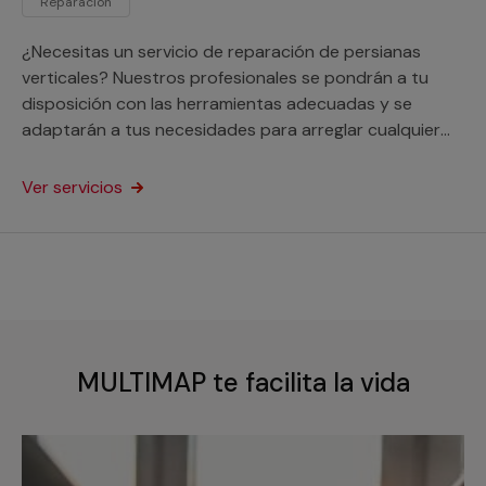
Reparación
¿Necesitas un servicio de reparación de persianas
verticales? Nuestros profesionales se pondrán a tu
disposición con las herramientas adecuadas y se
adaptarán a tus necesidades para arreglar cualquier
desperfecto en este tipo de ventanas. Este servicio
está orientado a particulares y profesionales.
Ver servicios
MULTIMAP te facilita la vida