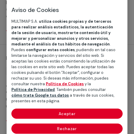
profesionales se pondrán a tu disposición y se
adaptarán a tus necesidades para instalar estas o
Aviso de Cookies
cualquier otro tipo de persianas. Este servicio está
MULTIMAP S.A.
utiliza cookies propias y de terceros
orientado a particulares y profesionales.
para realizar análisis estadísticos, la autenticación
Ver servicios
de la sesión de usuario, mostrarte contenido útil y
mejorar y personalizar anuncios y otros servicios,
mediante el análisis de tus hábitos de navegación
.
Puedes
configurar estas cookies
, pudiendo en tal caso
limitarse la navegación y servicios del sitio web. Si
Instalación de persianas enrollables
aceptas las cookies estás consintiendo la utilización de
las cookies en este sitio web. Puedes aceptar todas las
Instalación
cookies pulsando el botón "Aceptar", configurar o
rechazar su uso. Si deseas más información, puedes
¿Estás interesado en la instalación de persianas
consultar nuestra
Política de Cookies
y la
Política de Privacidad
. También puedes consultar
enrollables en alguna de las estancias de tu casa o
cómo trata Google tus datos
a través de sus cookies,
negocio? Con nuestros servicios podrás disfrutar de
presentes en esta página.
una gran variedad de materiales y de los últimos
modelos en persianas venecianas para tu hogar.
Aceptar
Ver servicios
Rechazar