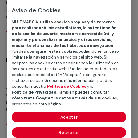
profesionales se pondrán a tu disposición y se
adaptarán a tus necesidades para instalar estas o
Aviso de Cookies
cualquier otro tipo de persianas. Este servicio está
MULTIMAP S.A.
utiliza cookies propias y de terceros
orientado a particulares y profesionales.
para realizar análisis estadísticos, la autenticación
Ver servicios
de la sesión de usuario, mostrarte contenido útil y
mejorar y personalizar anuncios y otros servicios,
mediante el análisis de tus hábitos de navegación
.
Puedes
configurar estas cookies
, pudiendo en tal caso
limitarse la navegación y servicios del sitio web. Si
Instalación de persianas enrollables
aceptas las cookies estás consintiendo la utilización de
las cookies en este sitio web. Puedes aceptar todas las
Instalación
cookies pulsando el botón "Aceptar", configurar o
rechazar su uso. Si deseas más información, puedes
¿Estás interesado en la instalación de persianas
consultar nuestra
Política de Cookies
y la
Política de Privacidad
. También puedes consultar
enrollables en alguna de las estancias de tu casa o
cómo trata Google tus datos
a través de sus cookies,
negocio? Con nuestros servicios podrás disfrutar de
presentes en esta página.
una gran variedad de materiales y de los últimos
modelos en persianas venecianas para tu hogar.
Aceptar
Ver servicios
Rechazar