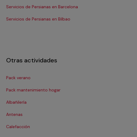
Servicios de Persianas en Barcelona
Se
Servicios de Persianas en Bilbao
Ser
Otras actividades
Pack verano
Ca
Pack mantenimiento hogar
Cer
Albañilería
Cl
Antenas
Co
Calefacción
Co