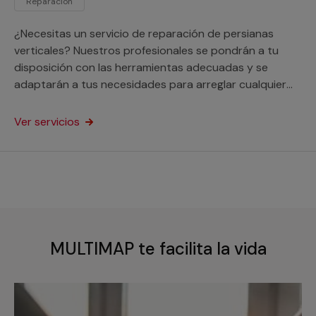
Reparación
¿Necesitas un servicio de reparación de persianas
verticales? Nuestros profesionales se pondrán a tu
disposición con las herramientas adecuadas y se
adaptarán a tus necesidades para arreglar cualquier
desperfecto en este tipo de ventanas. Este servicio
está orientado a particulares y profesionales.
Ver servicios
MULTIMAP te facilita la vida