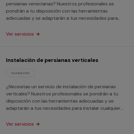
persianas venecianas? Nuestros profesionales se
pondrán a tu disposición con las herramientas
adecuadas y se adaptarán a tus necesidades para
instalar cualquier modelo de persiana veneciana. Este
servicio está orientado tanto a particulares como a
Ver servicios
profesionales.
Instalación de persianas verticales
Instalación
¿Necesitas un servicio de instalación de persianas
verticales? Nuestros profesionales se pondrán a tu
disposición con las herramientas adecuadas y se
adaptarán a tus necesidades para instalar cualquier
tipo de persianas. Este servicio está orientado a
particulares y profesionales.
Ver servicios