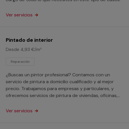
Ver servicios
Pintado de interior
Desde 4,93 €/m²
Reparación
¿Buscas un pintor profesional? Contamos con un
servicio de pintura a domicilio cualificado y al mejor
precio. Trabajamos para empresas y particulares, y
ofrecemos servicios de pintura de viviendas, oficinas,
edificios y fachadas. Disponemos de pintores
profesionales con años de experiencia en el sector.
Ver servicios