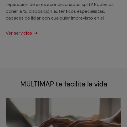
reparación de aires acondicionados split? Podemos
poner a tu disposición auténticos especialistas,
capaces de lidiar con cualquier imprevisto en el
funcionamiento de estos equipos tanto si son
domésticos como para un negocio.
Ver servicios
MULTIMAP te facilita la vida