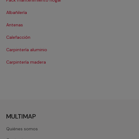
Pack mantenimiento hogar
Cer
Albañilería
Cl
Antenas
Co
Calefacción
Co
Carpintería aluminio
Cri
Carpintería madera
De
MULTIMAP
Quiénes somos