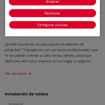
Aceptar
Ver servicios
Rechazar
Instalación de pérgolas
Configurar cookies
Instalación
¿Estás buscando ayuda para la instalación de
pérgolas? Trabajamos con servicios profesionales que
te ayudarán a llevar a cabo estas tareas, para que
disfrutes del nuevo espacio en tu hogar o negocio.
Ver servicios
Instalación de toldos
Instalación