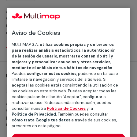
¿Necesitas asistencia para la instalación de aires
acondicionados por conductos? Los profesionales de
nuestros equipos pueden cubrir todas tus
Aviso de Cookies
necesidades en lo relativo a estos equipos, tanto en
domicilios como en locales comerciales o de otro tipo.
MULTIMAP S.A.
utiliza cookies propias y de terceros
Ver servicios
para realizar análisis estadísticos, la autenticación
de la sesión de usuario, mostrarte contenido útil y
mejorar y personalizar anuncios y otros servicios,
mediante el análisis de tus hábitos de navegación
.
Puedes
configurar estas cookies
, pudiendo en tal caso
Instalación de aires acondicionados split
limitarse la navegación y servicios del sitio web. Si
aceptas las cookies estás consintiendo la utilización de
Instalación
las cookies en este sitio web. Puedes aceptar todas las
cookies pulsando el botón "Aceptar", configurar o
¿Necesitas ayuda con la instalación de un aire
rechazar su uso. Si deseas más información, puedes
consultar nuestra
Política de Cookies
y la
acondicionado split? Nuestros equipos de
Política de Privacidad
. También puedes consultar
profesionales ofrecen cualquier servicio para la
cómo trata Google tus datos
a través de sus cookies,
instalación de aires y equipos de climatización, tanto
presentes en esta página.
en domicilios como en locales o negocios de todo tipo.