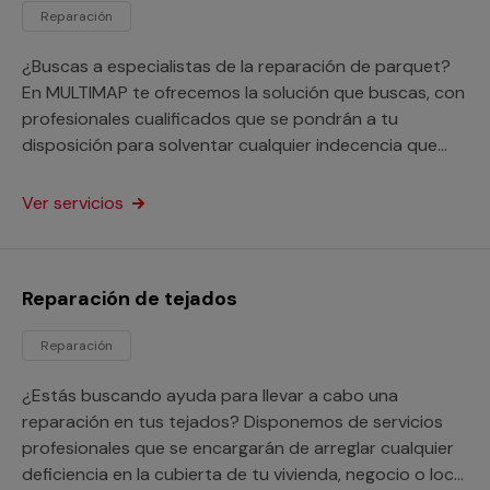
Reparación
¿Buscas a especialistas de la reparación de parquet?
En MULTIMAP te ofrecemos la solución que buscas, con
profesionales cualificados que se pondrán a tu
disposición para solventar cualquier indecencia que
necesites. Dicho servicio está orientado tanto a
particulares como a profesionales. Nos adaptamos a
Ver servicios
tus necesidades en todo momento.
Reparación de tejados
Reparación
¿Estás buscando ayuda para llevar a cabo una
reparación en tus tejados? Disponemos de servicios
profesionales que se encargarán de arreglar cualquier
deficiencia en la cubierta de tu vivienda, negocio o local