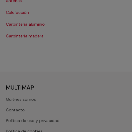
Antenas
Co
Calefacción
Co
Carpintería aluminio
Cri
Carpintería madera
De
MULTIMAP
Quiénes somos
Contacto
Política de uso y privacidad
Política de cookies