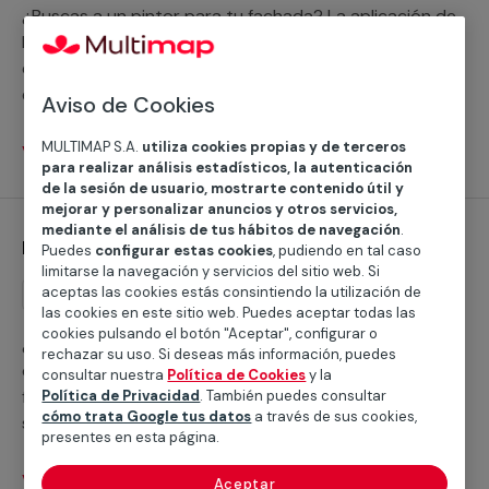
¿Buscas a un pintor para tu fachada? La aplicación de
la pintura de fachadas exige a especialistas. En nuestro
catálogo de servicios profesionales encontrarás a
expertos en pintura exterior de cualquier tipo de
Aviso de Cookies
fachada, superficie y acabado.
MULTIMAP S.A.
utiliza cookies propias y de terceros
Ver servicios
para realizar análisis estadísticos, la autenticación
de la sesión de usuario, mostrarte contenido útil y
mejorar y personalizar anuncios y otros servicios,
mediante el análisis de tus hábitos de navegación
.
Reemplazo de bañera por ducha
Puedes
configurar estas cookies
, pudiendo en tal caso
limitarse la navegación y servicios del sitio web. Si
aceptas las cookies estás consintiendo la utilización de
Reemplazo
las cookies en este sitio web. Puedes aceptar todas las
cookies pulsando el botón "Aceptar", configurar o
¿Estás pensando en cambiar tu bañera por una
rechazar su uso. Si deseas más información, puedes
ducha? En MULTIMAP disponemos de una red de
consultar nuestra
Política de Cookies
y la
fontaneros profesionales expertos en este tipo de
Política de Privacidad
. También puedes consultar
cómo trata Google tus datos
a través de sus cookies,
servicios.
presentes en esta página.
Ver servicios
Aceptar