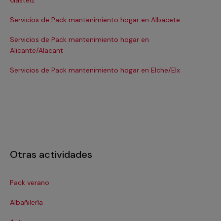
Gasteiz
Se
Servicios de Pack mantenimiento hogar en Albacete
Se
Servicios de Pack mantenimiento hogar en
Se
Alicante/Alacant
Se
Servicios de Pack mantenimiento hogar en Elche/Elx
Se
Otras actividades
Pack verano
Cer
Albañilería
Cl