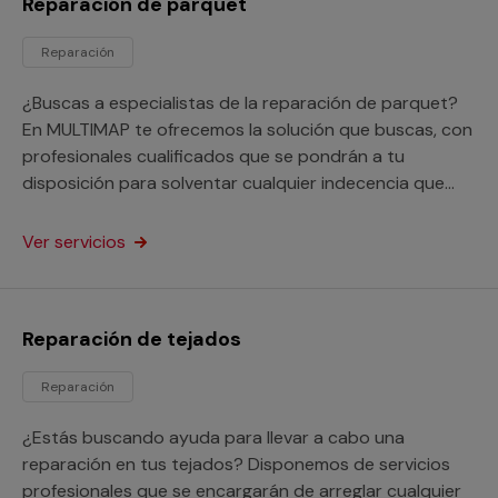
Reparación de parquet
Reparación
¿Buscas a especialistas de la reparación de parquet?
En MULTIMAP te ofrecemos la solución que buscas, con
profesionales cualificados que se pondrán a tu
disposición para solventar cualquier indecencia que
necesites. Dicho servicio está orientado tanto a
particulares como a profesionales. Nos adaptamos a
Ver servicios
tus necesidades en todo momento.
Reparación de tejados
Reparación
¿Estás buscando ayuda para llevar a cabo una
reparación en tus tejados? Disponemos de servicios
profesionales que se encargarán de arreglar cualquier