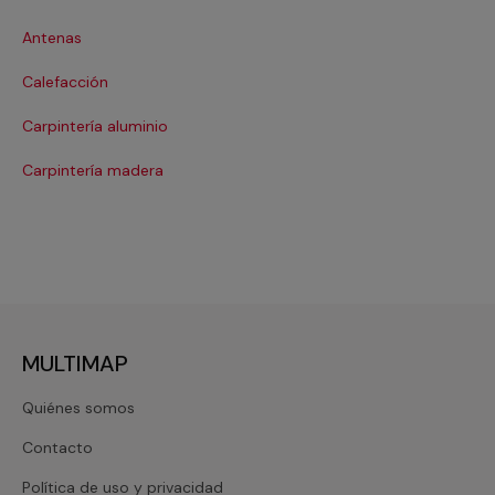
Antenas
Co
Calefacción
Co
Carpintería aluminio
Cri
Carpintería madera
De
MULTIMAP
Quiénes somos
Contacto
Política de uso y privacidad