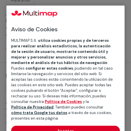
Reparación
¿Buscas a un pintor para tu fachada? La aplicación de
la pintura de fachadas exige a especialistas. En nuestro
catálogo de servicios profesionales encontrarás a
Aviso de Cookies
expertos en pintura exterior de cualquier tipo de
MULTIMAP S.A.
utiliza cookies propias y de terceros
fachada, superficie y acabado.
para realizar análisis estadísticos, la autenticación
Ver servicios
de la sesión de usuario, mostrarte contenido útil y
mejorar y personalizar anuncios y otros servicios,
mediante el análisis de tus hábitos de navegación
.
Puedes
configurar estas cookies
, pudiendo en tal caso
limitarse la navegación y servicios del sitio web. Si
Reemplazo de bañera por ducha
aceptas las cookies estás consintiendo la utilización de
las cookies en este sitio web. Puedes aceptar todas las
Reemplazo
cookies pulsando el botón "Aceptar", configurar o
rechazar su uso. Si deseas más información, puedes
¿Estás pensando en cambiar tu bañera por una
consultar nuestra
Política de Cookies
y la
Política de Privacidad
. También puedes consultar
ducha? En MULTIMAP disponemos de una red de
cómo trata Google tus datos
a través de sus cookies,
fontaneros profesionales expertos en este tipo de
presentes en esta página.
servicios.
Aceptar