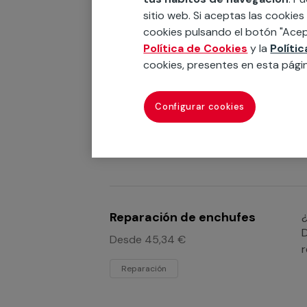
sitio web. Si aceptas las cookies
cookies pulsando el botón "Acep
Política de Cookies
y la
Políti
cookies, presentes en esta pági
Reparación de cerradura
¿
l
Configurar cookies
Reparación
c
Reparación de enchufes
¿
D
Desde 45,34 €
r
Reparación