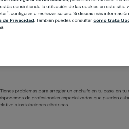
 estás consintiendo la utilización de las cookies en este siti
tar", configurar o rechazar su uso. Si deseas más informació
ca de Privacidad
. También puedes consultar
cómo trata Goo
na.
Te hace falta ayuda para la reparación de las cerraduras de
os expertos de nuestros equipos pueden solventar cualquier 
erradura o arreglar el pestillo de una puerta.
Tienes problemas para arreglar un enchufe en tu casa, en tu 
isponemos de profesionales especializados que pueden cubr
elativo a instalaciones eléctricas.