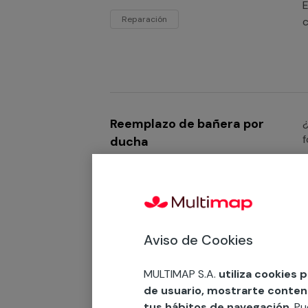
E
Reparación
c
Reemplazo de bañera por
f
ducha
Reemplazo
Aviso de Cookies
Reformas de albañilería
¿
d
MULTIMAP S.A.
utiliza cookies 
Reforma
r
de usuario, mostrarte contenid
tus hábitos de navegación
. P