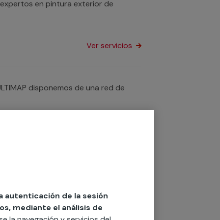
expertos en pintura exterior de
Ver servicios
ULTIMAP disponemos de una red de
Ver servicios
a cual sea tu necesidad sobre reformas
 podrán asesorarte para obtener un
la autenticación de la sesión
os, mediante el análisis de
rse la navegación y servicios del