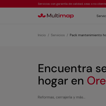
Servicios con garantía de calidad, seas o no clien
Servic
Inicio
Servicios
Pack mantenimiento h
Encuentra se
hogar
en
Or
Reformas, cerrajería y más...