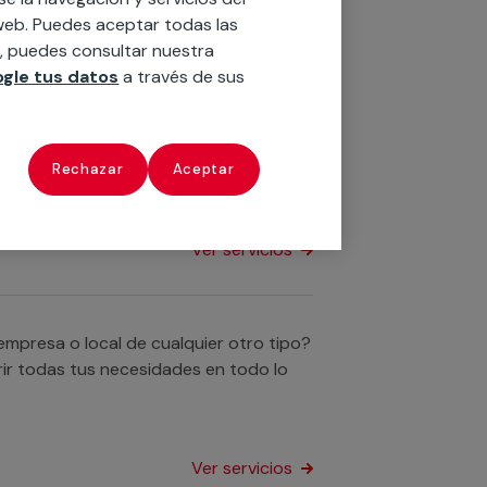
o web. Puedes aceptar todas las
Ver servicios
n, puedes consultar nuestra
gle tus datos
a través de sus
 tu vivienda o negocio? No busques más:
problema a la hora de reparar una
Rechazar
Aceptar
Ver servicios
empresa o local de cualquier otro tipo?
ir todas tus necesidades en todo lo
Ver servicios