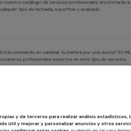
n nuestro catálogo de servicios profesionales encontrarás a 
ualquier tipo de fachada, superficie y acabado.
¿Estás pensando en cambiar tu bañera por una ducha? En M
ontaneros profesionales expertos en este tipo de servicios.
Buscas a alguien que te ayude con las reformas de pisos? Se
e albañilería nuestros equipos especializados en albañilería
propias y de terceros para realizar análisis estadísticos, 
esultado a la medida de tus necesidades.
o útil y mejorar y personalizar anuncios y otros servici
uedes
configurar estas cookies
, pudiendo en tal caso limita