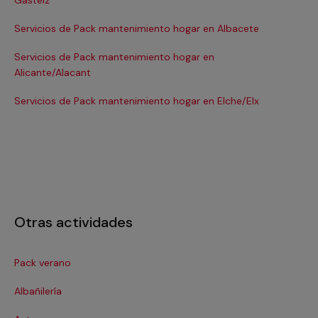
Gasteiz
Se
Servicios de Pack mantenimiento hogar en Albacete
Se
Servicios de Pack mantenimiento hogar en
Se
Alicante/Alacant
Se
Servicios de Pack mantenimiento hogar en Elche/Elx
Se
Otras actividades
Pack verano
Cer
Albañilería
Cl