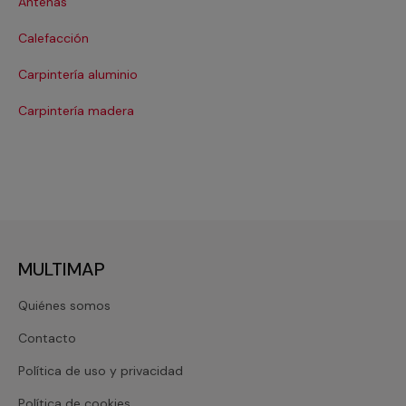
Antenas
Co
Calefacción
Co
Carpintería aluminio
Cri
Carpintería madera
De
MULTIMAP
Quiénes somos
Contacto
Política de uso y privacidad
Política de cookies