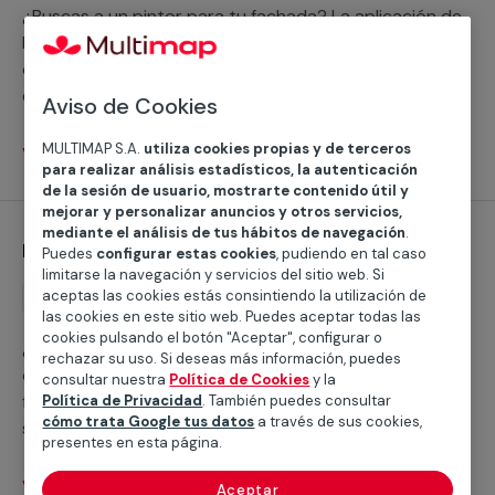
¿Buscas a un pintor para tu fachada? La aplicación de
la pintura de fachadas exige a especialistas. En nuestro
catálogo de servicios profesionales encontrarás a
expertos en pintura exterior de cualquier tipo de
Aviso de Cookies
fachada, superficie y acabado.
MULTIMAP S.A.
utiliza cookies propias y de terceros
Ver servicios
para realizar análisis estadísticos, la autenticación
de la sesión de usuario, mostrarte contenido útil y
mejorar y personalizar anuncios y otros servicios,
mediante el análisis de tus hábitos de navegación
.
Reemplazo de bañera por ducha
Puedes
configurar estas cookies
, pudiendo en tal caso
limitarse la navegación y servicios del sitio web. Si
aceptas las cookies estás consintiendo la utilización de
Reemplazo
las cookies en este sitio web. Puedes aceptar todas las
cookies pulsando el botón "Aceptar", configurar o
¿Estás pensando en cambiar tu bañera por una
rechazar su uso. Si deseas más información, puedes
ducha? En MULTIMAP disponemos de una red de
consultar nuestra
Política de Cookies
y la
fontaneros profesionales expertos en este tipo de
Política de Privacidad
. También puedes consultar
cómo trata Google tus datos
a través de sus cookies,
servicios.
presentes en esta página.
Ver servicios
Aceptar