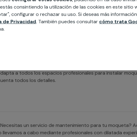
Estás buscando un servicio de instalación de moquetas indus
 estás consintiendo la utilización de las cookies en este siti
ontamos con profesionales con experiencia que se adaptan a
tar", configurar o rechazar su uso. Si deseas más informació
ea particular o profesional. También ofrecemos servicios de
ca de Privacidad
. También puedes consultar
cómo trata Goo
oquetas industriales.
na.
Necesitas un servicio de instalación de moquetas para ofici
dapta a todos los espacios profesionales para instalar moq
uenta todos los detalles.
Necesitas un servicio de mantenimiento para tu moqueta? Aqu
o llevamos a cabo mediante profesionales con dilatada exper