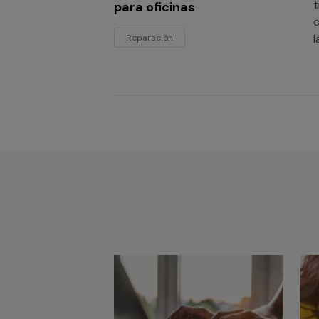
t
para oficinas
c
l
Reparación