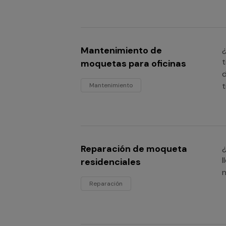
Mantenimiento de
¿
t
moquetas para oficinas
d
t
Mantenimiento
Reparación de moqueta
¿
l
residenciales
n
Reparación