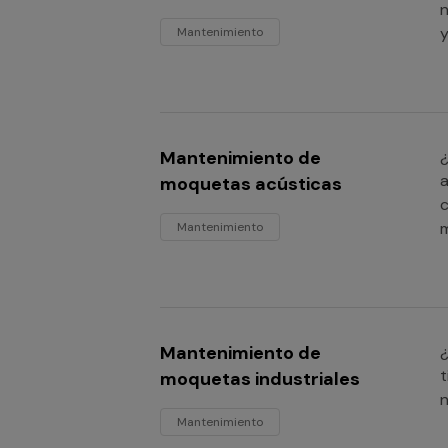
n
y
Mantenimiento
Mantenimiento de
¿
a
moquetas acústicas
c
Mantenimiento
Mantenimiento de
¿
t
moquetas industriales
n
Mantenimiento