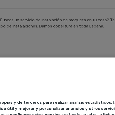
Buscas un servicio de instalación de moqueta en tu casa? Te
ipo de instalaciones. Damos cobertura en toda España.
Necesitas un servicio profesional para la instalación de moq
endrás unas moquetas correctamente instaladas en todo tip
rofesionales de dilatada experiencia que se adaptan a todas 
oquetas en viviendas y negocios.
propias y de terceros para realizar análisis estadísticos, 
o útil y mejorar y personalizar anuncios y otros servici
uedes
configurar estas cookies
, pudiendo en tal caso limita