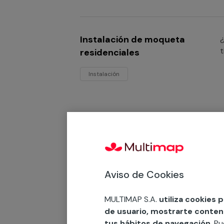
Instalación de moqueta
¿
t
residenciales
Instalación
Instalación de moquetas
¿
t
acústicas
p
m
Instalación
Aviso de Cookies
MULTIMAP S.A.
utiliza cookies 
de usuario, mostrarte contenid
tus hábitos de navegación
. P