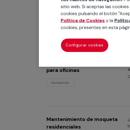
Instalación de moquetas
¿
sitio web. Si aceptas las cookies
c
industriales
cookies pulsando el botón "Acep
s
Política de Cookies
y la
Políti
m
Instalación
cookies, presentes en esta pági
Configurar cookies
Instalación de moquetas
¿
a
para oficinas
c
Instalación
Mantenimiento de moqueta
¿
l
residenciales