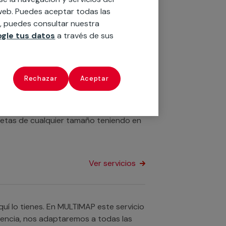
triales? Aquí lo tienes. En MULTIMAP
o web. Puedes aceptar todas las
 las necesidades de cada cliente, ya
n, puedes consultar nuestra
 reparaciones y mantenimiento de
gle tus datos
a través de sus
Ver servicios
Rechazar
Aceptar
nas? Nuestro equipo de profesionales se
uetas de cualquier tamaño teniendo en
Ver servicios
í lo tienes. En MULTIMAP este servicio
iencia, nos adaptaremos a todas las