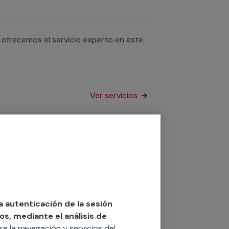
 ofrecemos el servicio experto en este
Ver servicios
uetas acústicas? Con nuestro servicio
o de superficies. Contamos con
las necesidades para instalar estas
Ver servicios
la autenticación de la sesión
os, mediante el análisis de
rse la navegación y servicios del