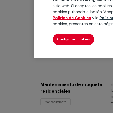
m
Instalación
sitio web. Si aceptas las cookies
cookies pulsando el botón "Acep
Política de Cookies
y la
Políti
cookies, presentes en esta pági
Instalación de moquetas
¿
Configurar cookies
a
para oficinas
c
Instalación
Mantenimiento de moqueta
¿
l
residenciales
n
y
Mantenimiento