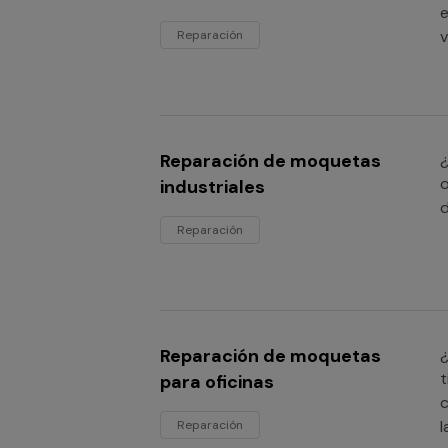
e
v
Reparación
Reparación de moquetas
¿
o
industriales
d
Reparación
Reparación de moquetas
¿
t
para oficinas
c
l
Reparación