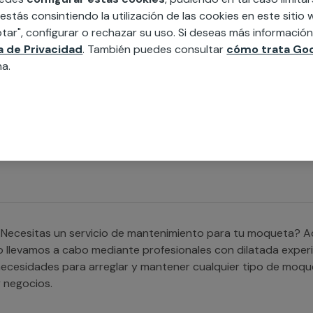
oquetas industriales.
 estás consintiendo la utilización de las cookies en este siti
tar", configurar o rechazar su uso. Si deseas más informació
ca de Privacidad
. También puedes consultar
cómo trata Goo
na.
Necesitas un servicio de instalación de moquetas para ofici
dapta a todos los espacios profesionales para instalar moq
uenta todos los detalles.
Necesitas un servicio de mantenimiento para tu moqueta? Aqu
o llevamos a cabo mediante profesionales con dilatada exper
ecesidades para arreglar y mantener cualquier tipo de moque
 negocios.