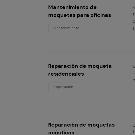
Mantenimiento de
¿
t
moquetas para oficinas
d
t
Mantenimiento
Reparación de moqueta
¿
l
residenciales
n
Reparación
Reparación de moquetas
¿
t
acústicas