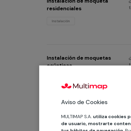
Instalación de moqueta
¿
t
residenciales
Instalación
Instalación de moquetas
¿
t
acústicas
p
m
Instalación
Aviso de Cookies
Instalación de moquetas
¿
MULTIMAP S.A.
utiliza cookies 
c
industriales
de usuario, mostrarte contenid
s
tus hábitos de navegación
. P