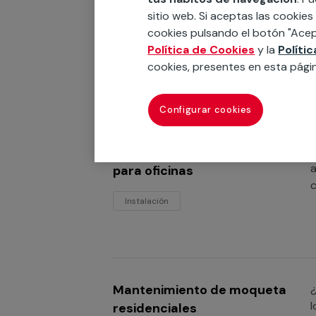
Instalación de moquetas
¿
sitio web. Si aceptas las cookies
c
industriales
cookies pulsando el botón "Acep
s
Política de Cookies
y la
Políti
m
Instalación
cookies, presentes en esta pági
Configurar cookies
Instalación de moquetas
¿
a
para oficinas
c
Instalación
Mantenimiento de moqueta
¿
l
residenciales