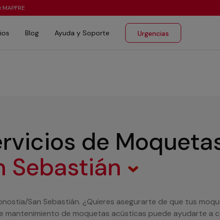
te MAPFRE
ios
Blog
Ayuda y Soporte
Urgencias
ervicios de Moqueta
n Sebastián
nostia/San Sebastián. ¿Quieres asegurarte de que tus moque
e mantenimiento de moquetas acústicas puede ayudarte a co