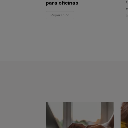
t
para oficinas
c
l
Reparación