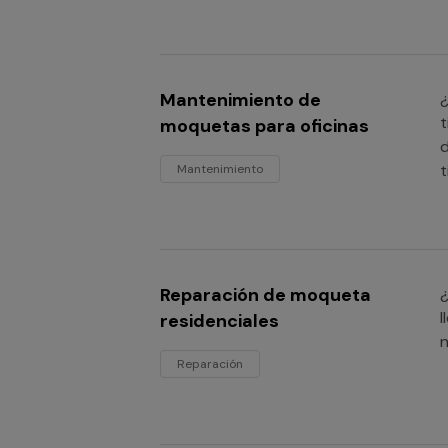
Mantenimiento de
¿
t
moquetas para oficinas
d
t
Mantenimiento
Reparación de moqueta
¿
l
residenciales
n
Reparación