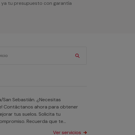
a ya tu presupuesto con garantía
a/San Sebastián. ¿Necesitas
e! Contáctanos ahora para obtener
rar tus suelos. Solicita tu
compromiso. Recuerda que te
astián y que el desplazamiento en
Ver servicios