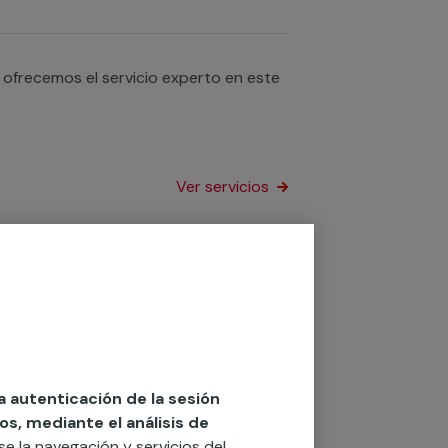
 ofrecemos el servicio experto en este
Ver servicios
uetas acústicas? Con nuestro servicio
o de superficies. Contamos con
las necesidades para instalar estas
Ver servicios
la autenticación de la sesión
os, mediante el análisis de
rse la navegación y servicios del