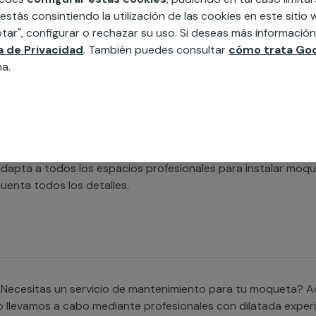
Estás buscando un servicio de instalación de moquetas indus
 estás consintiendo la utilización de las cookies en este siti
ontamos con profesionales con experiencia que se adaptan a
tar", configurar o rechazar su uso. Si deseas más informació
ea particular o profesional. También ofrecemos servicios de
ca de Privacidad
. También puedes consultar
cómo trata Goo
oquetas industriales.
na.
Necesitas un servicio de instalación de moquetas para ofici
dapta a todos los espacios profesionales para instalar moq
uenta todos los detalles.
Necesitas un servicio de mantenimiento para tu moqueta? Aqu
o llevamos a cabo mediante profesionales con dilatada exper