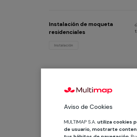
t
Instalación de moqueta
¿
t
residenciales
Instalación
Instalación de moquetas
¿
t
acústicas
p
m
Instalación
Aviso de Cookies
MULTIMAP S.A.
utiliza cookies 
de usuario, mostrarte contenid
tus hábitos de navegación
. P