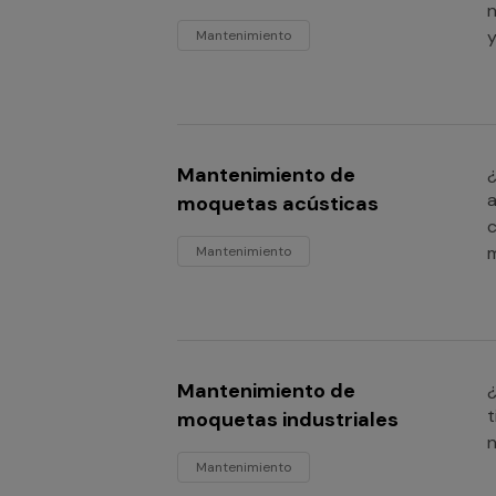
n
y
Mantenimiento
Mantenimiento de
¿
a
moquetas acústicas
c
Mantenimiento
Mantenimiento de
¿
t
moquetas industriales
n
Mantenimiento