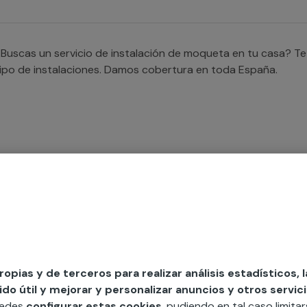
oda la provincia de Guipúzcoa es completamente gratuito.
Buscas un servicio de instalación de moqueta en tu casa? Te
ipo de instalaciones. Damos cobertura en toda España.
Necesitas un servicio profesional para la instalación de moq
endrás unas moquetas correctamente instaladas en todo tip
rofesionales de dilatada experiencia que se adaptan a todas 
oquetas en viviendas y negocios.
propias y de terceros para realizar análisis estadísticos, 
o útil y mejorar y personalizar anuncios y otros servici
uedes
configurar estas cookies
, pudiendo en tal caso limita