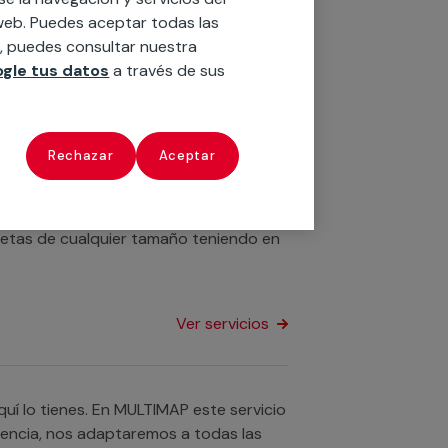
triales? Aquí lo tienes. En MULTIMAP
o web. Puedes aceptar todas las
 las necesidades de cada cliente, ya
n, puedes consultar nuestra
 reparaciones y mantenimiento de
gle tus datos
a través de sus
Ver servicios
Rechazar
Aceptar
nas? Nuestro equipo de profesionales se
uetas de cualquier tamaño teniendo en
Ver servicios
í lo tienes. En MULTIMAP este servicio
iencia, nos adaptaremos a todas las