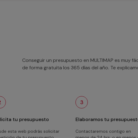
Conseguir un presupuesto en MULTIMAP es muy fácil
de forma gratuita los 365 días del año. Te explica
2
3
licita tu presupuesto
Elaboramos tu presupuest
de esta web podrás solicitar
Contactaremos contigo en
petición de tu presupuesto
menos de 24 hrs. o en menos