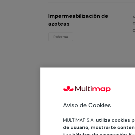
Impermeabilización de
¿
c
azoteas
Reforma
Impermeabilización de
¿
p
paredes
Reforma
Aviso de Cookies
MULTIMAP S.A.
utiliza cookies 
de usuario, mostrarte contenid
Impermeabilización de
¿
tus hábitos de navegación
. P