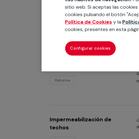
e
piscinas
sitio web. Si aceptas las cookies
h
cookies pulsando el botón "Acep
Reforma
Política de Cookies
y la
Políti
cookies, presentes en esta pági
Configurar cookies
Impermeabilización de
¿
c
pisos
s
m
Reforma
Impermeabilización de
¿
a
techos