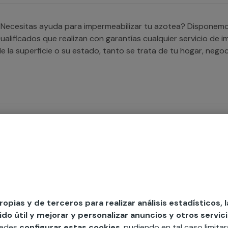
Necesitas ayuda para impermeabilizar tu azotea? Disponemos
ualificados que realizan con garantías cualquier servicio de
de la superficie o su estado, tanto se tr
Necesitas impermeabilizar tus paredes? Nuestros profesional
roblema de filtraciones en los muros y paredes de tu hogar 
propias y de terceros para realizar análisis estadísticos, 
o útil y mejorar y personalizar anuncios y otros servici
Buscas a alguien que te ayude con la impermeabilización de
uedes
configurar estas cookies
, pudiendo en tal caso limita