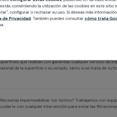
xpertos en la materia que cubrirán cualquier necesidad en la
 estás consintiendo la utilización de las cookies en este siti
ormigón o de cualquier otro tipo.
tar", configurar o rechazar su uso. Si deseas más informació
ca de Privacidad
. También puedes consultar
cómo trata Goo
na.
Necesitas ayuda para impermeabilizar cualquier superficie? 
ualificados que se encargarán de satisfacer todas tus neces
uperficies que realizan con garantías cualquier servicio de 
aterial de la superficie o su estado, tanto si se trata de tu
Necesitas impermeabilizar tus techos? Trabajamos con equi
yudarte con cualquier intervención para evitar las filtracione