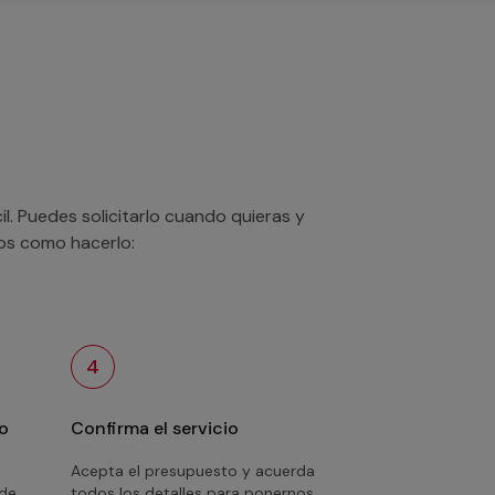
. Puedes solicitarlo cuando quieras y
mos como hacerlo:
4
o
Confirma el servicio
Acepta el presupuesto y acuerda
 de
todos los detalles para ponernos