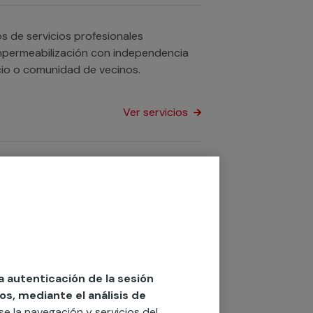
 de servicios profesionales
 impermeabilización con independencia
ata de tu hogar, negocio o comunidad de vecinos.
Ver servicios
es te ayudarán a solucionar cualquier
o negocio.
Ver servicios
la autenticación de la sesión
os, mediante el análisis de
 piscinas? Contamos con equipos de
rse la navegación y servicios del