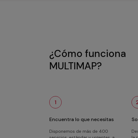
¿Cómo funciona
MULTIMAP?
1
Encuentra lo que necesitas
So
Disponemos de más de 400
Des
servicios, estándar y urgentes, a
la 