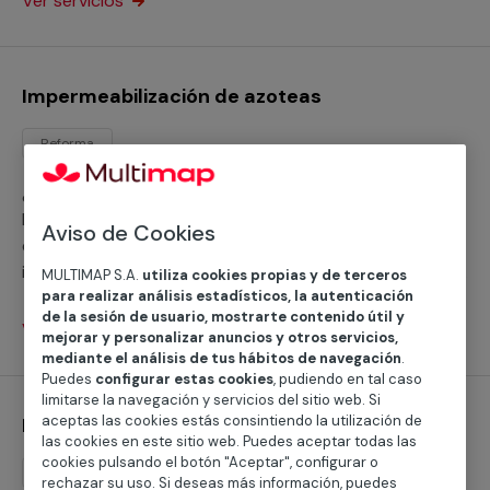
Ver servicios
Impermeabilización de azoteas
Reforma
¿Necesitas ayuda para impermeabilizar tu azotea?
Disponemos de servicios profesionales cualificados
Aviso de Cookies
que realizan con garantías cualquier servicio de
impermeabilización con independencia de la superficie
MULTIMAP S.A.
utiliza cookies propias y de terceros
para realizar análisis estadísticos, la autenticación
o su estado, tanto se trata de tu hogar, negocio o
de la sesión de usuario, mostrarte contenido útil y
comunidad de vecinos.
Ver servicios
mejorar y personalizar anuncios y otros servicios,
mediante el análisis de tus hábitos de navegación
.
Puedes
configurar estas cookies
, pudiendo en tal caso
limitarse la navegación y servicios del sitio web. Si
aceptas las cookies estás consintiendo la utilización de
Impermeabilización de paredes
las cookies en este sitio web. Puedes aceptar todas las
cookies pulsando el botón "Aceptar", configurar o
Reforma
rechazar su uso. Si deseas más información, puedes