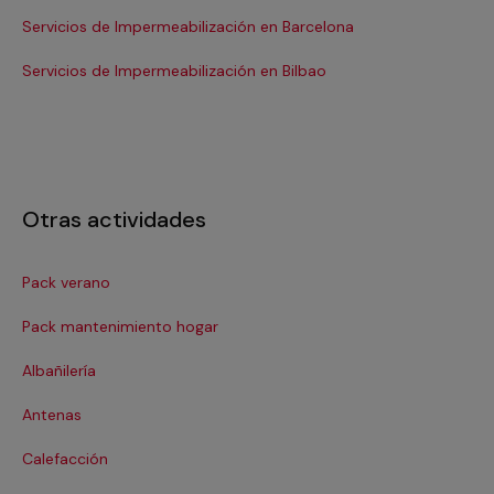
Servicios de Impermeabilización en Barcelona
Se
Se
Servicios de Impermeabilización en Bilbao
Otras actividades
Pack verano
Ca
Pack mantenimiento hogar
Cer
Albañilería
Cl
Antenas
Co
Calefacción
Co