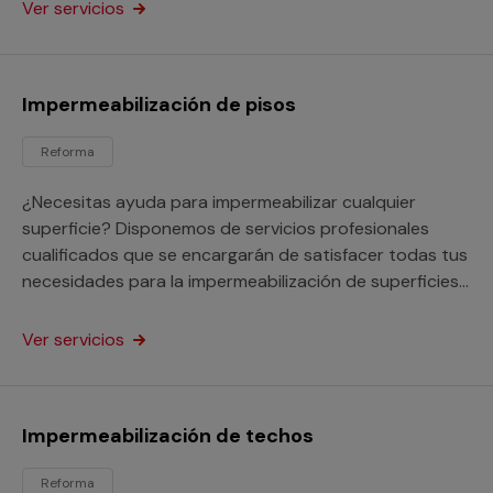
Ver servicios
Impermeabilización de pisos
Reforma
¿Necesitas ayuda para impermeabilizar cualquier
superficie? Disponemos de servicios profesionales
cualificados que se encargarán de satisfacer todas tus
necesidades para la impermeabilización de superficies
que realizan con garantías cualquier servicio de
impermeabilización con independencia del material de
Ver servicios
la superficie o su estado, tanto si se trata de tu hogar,
negocio o comunidad de vecinos.
Impermeabilización de techos
Reforma