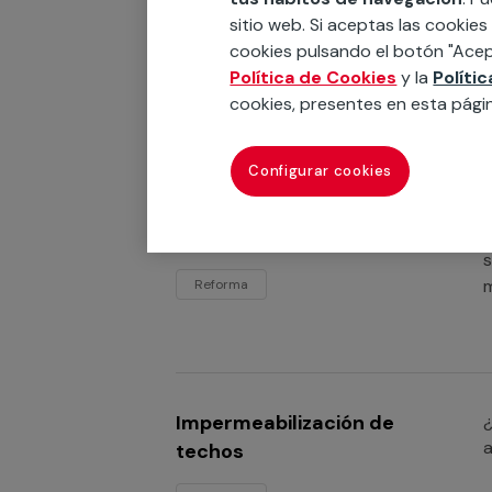
e
piscinas
sitio web. Si aceptas las cookies
h
cookies pulsando el botón "Acep
Reforma
Política de Cookies
y la
Políti
cookies, presentes en esta pági
Configurar cookies
Impermeabilización de
¿
c
pisos
s
m
Reforma
Impermeabilización de
¿
a
techos