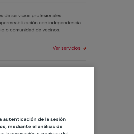
 de servicios profesionales
 impermeabilización con independencia
ata de tu hogar, negocio o comunidad de vecinos.
Ver servicios
es te ayudarán a solucionar cualquier
o negocio.
Ver servicios
la autenticación de la sesión
os, mediante el análisis de
 piscinas? Contamos con equipos de
rse la navegación y servicios del