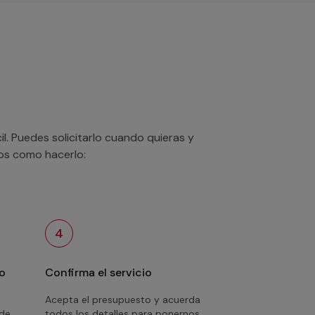
. Puedes solicitarlo cuando quieras y
mos como hacerlo:
4
o
Confirma el servicio
Acepta el presupuesto y acuerda
 de
todos los detalles para ponernos