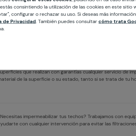
xpertos en la materia que cubrirán cualquier necesidad en la
 estás consintiendo la utilización de las cookies en este siti
ormigón o de cualquier otro tipo.
tar", configurar o rechazar su uso. Si deseas más informació
ca de Privacidad
. También puedes consultar
cómo trata Goo
na.
Necesitas ayuda para impermeabilizar cualquier superficie? 
ualificados que se encargarán de satisfacer todas tus neces
uperficies que realizan con garantías cualquier servicio de 
aterial de la superficie o su estado, tanto si se trata de tu
Necesitas impermeabilizar tus techos? Trabajamos con equi
yudarte con cualquier intervención para evitar las filtracione