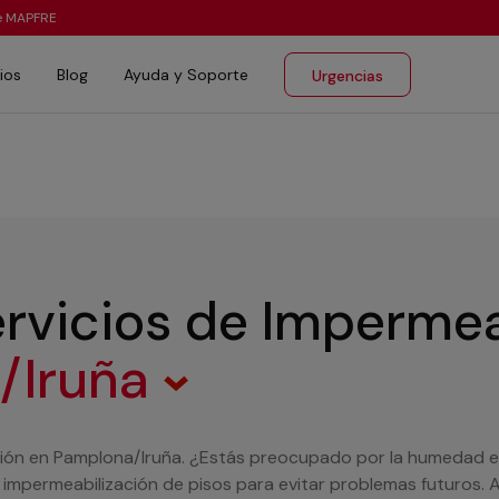
te MAPFRE
ios
Blog
Ayuda y Soporte
Urgencias
rvicios de Impermea
/Iruña
ión en Pamplona/Iruña. ¿Estás preocupado por la humedad en 
 impermeabilización de pisos para evitar problemas futuros.