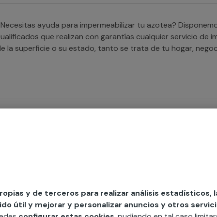
Necesitas ayuda para impermeabilizar tu azotea? Disponemos
ualificados que realizan con garantías cualquier servicio de
de la superficie o su estado, tanto se tr
Necesitas impermeabilizar tus paredes? Nuestros profesional
roblema de filtraciones en los muros y paredes de tu hogar 
propias y de terceros para realizar análisis estadísticos, 
o útil y mejorar y personalizar anuncios y otros servici
Buscas a alguien que te ayude con la impermeabilización de
uedes
configurar estas cookies
, pudiendo en tal caso limita