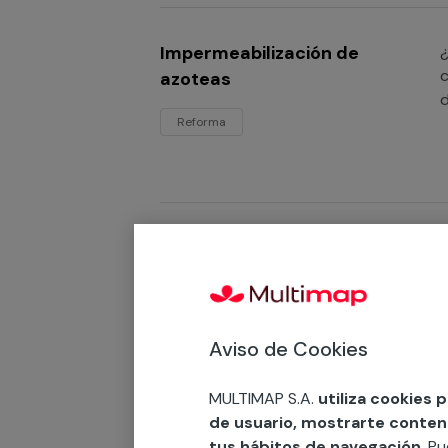
Impermeabilización de
¿
c
azoteas
Reforma
Impermeabilización de
¿
p
paredes
Reforma
Aviso de Cookies
MULTIMAP S.A.
utiliza cookies 
de usuario, mostrarte contenid
Impermeabilización de
¿
tus hábitos de navegación
. P