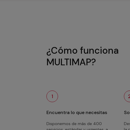
¿Cómo funciona
MULTIMAP?
1
Encuentra lo que necesitas
So
Disponemos de más de 400
Des
servicios, estándar y urgentes, a
la 