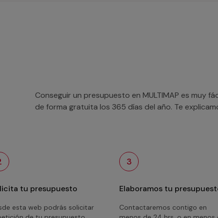
Conseguir un presupuesto en MULTIMAP es muy fácil
de forma gratuita los 365 días del año. Te explica
2
3
licita tu presupuesto
Elaboramos tu presupuest
de esta web podrás solicitar
Contactaremos contigo en
petición de tu presupuesto
menos de 24 hrs. o en menos