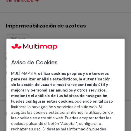
Ver servicios
Impermeabilización de azoteas
Reforma
¿Necesitas ayuda para impermeabilizar tu azotea?
Disponemos de servicios profesionales cualificados
Aviso de Cookies
que realizan con garantías cualquier servicio de
impermeabilización con independencia de la superficie
MULTIMAP S.A.
utiliza cookies propias y de terceros
para realizar análisis estadísticos, la autenticación
o su estado, tanto se trata de tu hogar, negocio o
de la sesión de usuario, mostrarte contenido útil y
comunidad de vecinos.
Ver servicios
mejorar y personalizar anuncios y otros servicios,
mediante el análisis de tus hábitos de navegación
.
Puedes
configurar estas cookies
, pudiendo en tal caso
limitarse la navegación y servicios del sitio web. Si
aceptas las cookies estás consintiendo la utilización de
Impermeabilización de paredes
las cookies en este sitio web. Puedes aceptar todas las
cookies pulsando el botón "Aceptar", configurar o
Reforma
rechazar su uso. Si deseas más información, puedes