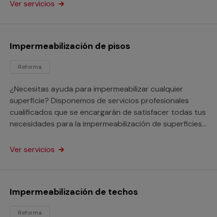
Ver servicios
Impermeabilización de pisos
Reforma
¿Necesitas ayuda para impermeabilizar cualquier
superficie? Disponemos de servicios profesionales
cualificados que se encargarán de satisfacer todas tus
necesidades para la impermeabilización de superficies
que realizan con garantías cualquier servicio de
impermeabilización con independencia del material de
Ver servicios
la superficie o su estado, tanto si se trata de tu hogar,
negocio o comunidad de vecinos.
Impermeabilización de techos
Reforma