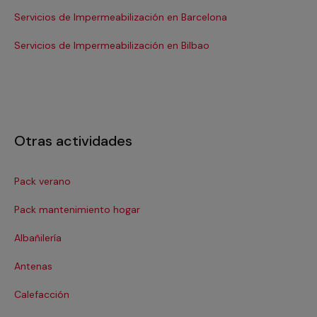
Servicios de Impermeabilización en Barcelona
Se
Se
Servicios de Impermeabilización en Bilbao
Otras actividades
Pack verano
Ca
Pack mantenimiento hogar
Cer
Albañilería
Cl
Antenas
Co
Calefacción
Co