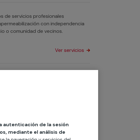
 de servicios profesionales
 impermeabilización con independencia
ata de tu hogar, negocio o comunidad de vecinos.
Ver servicios
es te ayudarán a solucionar cualquier
o negocio.
Ver servicios
la autenticación de la sesión
os, mediante el análisis de
 piscinas? Contamos con equipos de
rse la navegación y servicios del