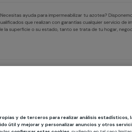
Necesitas ayuda para impermeabilizar tu azotea? Disponemos
ualificados que realizan con garantías cualquier servicio de
de la superficie o su estado, tanto se tr
Necesitas impermeabilizar tus paredes? Nuestros profesional
roblema de filtraciones en los muros y paredes de tu hogar 
propias y de terceros para realizar análisis estadísticos, 
o útil y mejorar y personalizar anuncios y otros servici
Buscas a alguien que te ayude con la impermeabilización de
uedes
configurar estas cookies
, pudiendo en tal caso limita