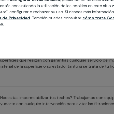
xpertos en la materia que cubrirán cualquier necesidad en la
 estás consintiendo la utilización de las cookies en este siti
ormigón o de cualquier otro tipo.
tar", configurar o rechazar su uso. Si deseas más informació
ca de Privacidad
. También puedes consultar
cómo trata Goo
na.
Necesitas ayuda para impermeabilizar cualquier superficie? 
ualificados que se encargarán de satisfacer todas tus neces
uperficies que realizan con garantías cualquier servicio de 
aterial de la superficie o su estado, tanto si se trata de tu
Necesitas impermeabilizar tus techos? Trabajamos con equi
yudarte con cualquier intervención para evitar las filtracione