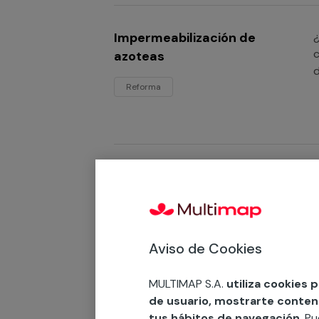
Impermeabilización de
¿
c
azoteas
Reforma
Impermeabilización de
¿
p
paredes
Reforma
Aviso de Cookies
MULTIMAP S.A.
utiliza cookies 
de usuario, mostrarte contenid
Impermeabilización de
¿
tus hábitos de navegación
. P