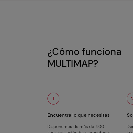
¿Cómo funciona
MULTIMAP?
1
Encuentra lo que necesitas
So
Disponemos de más de 400
Des
servicios, estándar y urgentes, a
la 