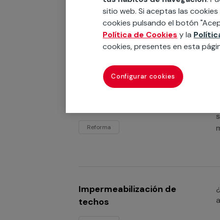
e
piscinas
sitio web. Si aceptas las cookies
h
cookies pulsando el botón "Acep
Reforma
Política de Cookies
y la
Políti
cookies, presentes en esta pági
Configurar cookies
Impermeabilización de
¿
c
pisos
s
m
Reforma
Impermeabilización de
¿
a
techos