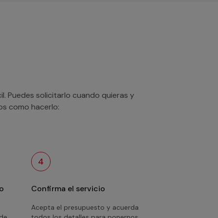
. Puedes solicitarlo cuando quieras y
mos como hacerlo:
4
o
Confirma el servicio
Acepta el presupuesto y acuerda
 de
todos los detalles para ponernos