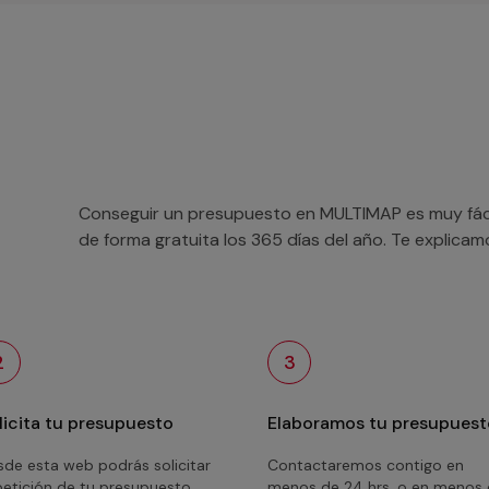
Conseguir un presupuesto en MULTIMAP es muy fácil
de forma gratuita los 365 días del año. Te explica
2
3
licita tu presupuesto
Elaboramos tu presupuest
de esta web podrás solicitar
Contactaremos contigo en
petición de tu presupuesto
menos de 24 hrs. o en menos