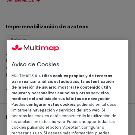
Ver servicios
Impermeabilización de azoteas
Reforma
¿Necesitas ayuda para impermeabilizar tu azotea?
Disponemos de servicios profesionales cualificados
Aviso de Cookies
que realizan con garantías cualquier servicio de
impermeabilización con independencia de la superficie
MULTIMAP S.A.
utiliza cookies propias y de terceros
para realizar análisis estadísticos, la autenticación
o su estado, tanto se trata de tu hogar, negocio o
de la sesión de usuario, mostrarte contenido útil y
comunidad de vecinos.
Ver servicios
mejorar y personalizar anuncios y otros servicios,
mediante el análisis de tus hábitos de navegación
.
Puedes
configurar estas cookies
, pudiendo en tal caso
limitarse la navegación y servicios del sitio web. Si
aceptas las cookies estás consintiendo la utilización de
Impermeabilización de paredes
las cookies en este sitio web. Puedes aceptar todas las
cookies pulsando el botón "Aceptar", configurar o
Reforma
rechazar su uso. Si deseas más información, puedes