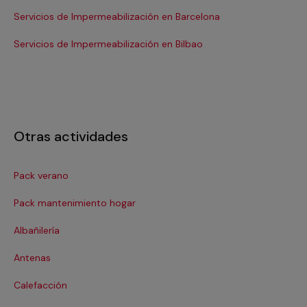
Servicios de Impermeabilización en Barcelona
Se
Se
Servicios de Impermeabilización en Bilbao
Otras actividades
Pack verano
Ca
Pack mantenimiento hogar
Cer
Albañilería
Cl
Antenas
Co
Calefacción
Co