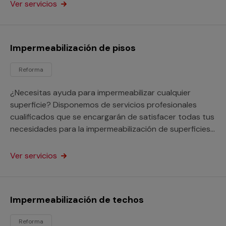
Ver servicios
Impermeabilización de pisos
Reforma
¿Necesitas ayuda para impermeabilizar cualquier
superficie? Disponemos de servicios profesionales
cualificados que se encargarán de satisfacer todas tus
necesidades para la impermeabilización de superficies
que realizan con garantías cualquier servicio de
impermeabilización con independencia del material de
Ver servicios
la superficie o su estado, tanto si se trata de tu hogar,
negocio o comunidad de vecinos.
Impermeabilización de techos
Reforma