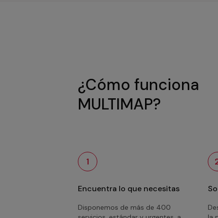
¿Cómo funciona
MULTIMAP?
1
Encuentra lo que necesitas
So
Disponemos de más de 400
Des
servicios, estándar y urgentes, a
la 