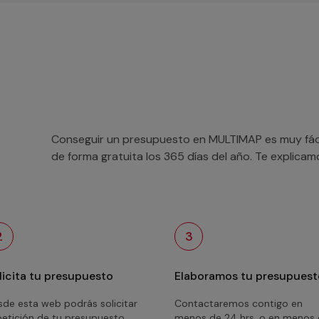
Conseguir un presupuesto en MULTIMAP es muy fácil
de forma gratuita los 365 días del año. Te explica
2
3
licita tu presupuesto
Elaboramos tu presupuest
de esta web podrás solicitar
Contactaremos contigo en
petición de tu presupuesto
menos de 24 hrs. o en menos