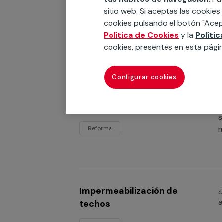
e
piscinas
sitio web. Si aceptas las cookies
h
cookies pulsando el botón "Acep
Reforma
Política de Cookies
y la
Políti
cookies, presentes en esta pági
Configurar cookies
Impermeabilización de
¿
c
pisos
s
m
Reforma
Impermeabilización de
¿
a
techos