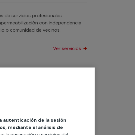
 de servicios profesionales
 impermeabilización con independencia
ata de tu hogar, negocio o comunidad de vecinos.
Ver servicios
es te ayudarán a solucionar cualquier
o negocio.
Ver servicios
la autenticación de la sesión
os, mediante el análisis de
 piscinas? Contamos con equipos de
rse la navegación y servicios del