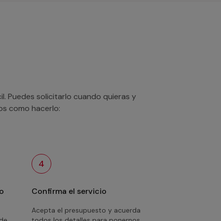
. Puedes solicitarlo cuando quieras y
mos como hacerlo:
4
o
Confirma el servicio
Acepta el presupuesto y acuerda
 de
todos los detalles para ponernos