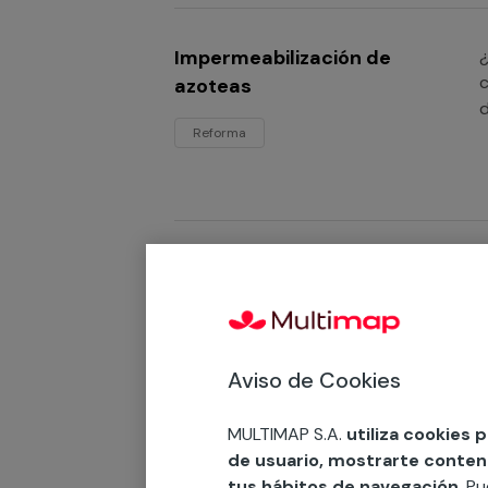
Impermeabilización de
¿
c
azoteas
Reforma
Impermeabilización de
¿
p
paredes
Reforma
Aviso de Cookies
MULTIMAP S.A.
utiliza cookies 
de usuario, mostrarte contenid
Impermeabilización de
¿
tus hábitos de navegación
. P