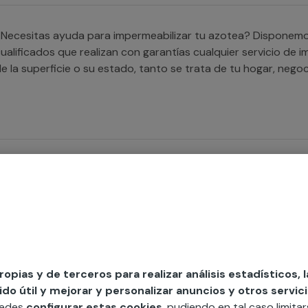
Necesitas ayuda para impermeabilizar tu azotea? Disponemos
ualificados que realizan con garantías cualquier servicio de
de la superficie o su estado, tanto se tr
Necesitas impermeabilizar tus paredes? Nuestros profesional
roblema de filtraciones en los muros y paredes de tu hogar 
propias y de terceros para realizar análisis estadísticos, 
o útil y mejorar y personalizar anuncios y otros servici
Buscas a alguien que te ayude con la impermeabilización de
uedes
configurar estas cookies
, pudiendo en tal caso limita