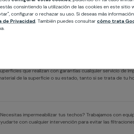
xpertos en la materia que cubrirán cualquier necesidad en la
 estás consintiendo la utilización de las cookies en este siti
ormigón o de cualquier otro tipo.
tar", configurar o rechazar su uso. Si deseas más informació
ca de Privacidad
. También puedes consultar
cómo trata Goo
na.
Necesitas ayuda para impermeabilizar cualquier superficie? 
ualificados que se encargarán de satisfacer todas tus neces
uperficies que realizan con garantías cualquier servicio de 
aterial de la superficie o su estado, tanto si se trata de tu
Necesitas impermeabilizar tus techos? Trabajamos con equi
yudarte con cualquier intervención para evitar las filtracione