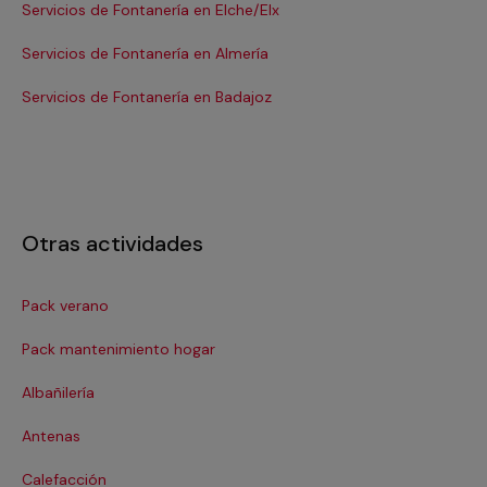
Servicios de Fontanería en Elche/Elx
Se
Servicios de Fontanería en Almería
Se
Servicios de Fontanería en Badajoz
Se
Otras actividades
Pack verano
Ca
Pack mantenimiento hogar
Cer
Albañilería
Cl
Antenas
Co
Calefacción
Co