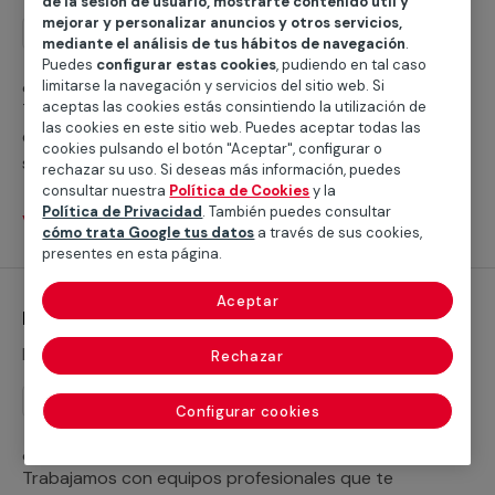
de la sesión de usuario, mostrarte contenido útil y
mejorar y personalizar anuncios y otros servicios,
Instalación
mediante el análisis de tus hábitos de navegación
.
Puedes
configurar estas cookies
, pudiendo en tal caso
¿Buscas ayuda para instalar un plato de ducha?
limitarse la navegación y servicios del sitio web. Si
aceptas las cookies estás consintiendo la utilización de
Trabajamos con servicios cualificados profesionales
las cookies en este sitio web. Puedes aceptar todas las
que te ayudarán a cubrir cualquier necesidad para
cookies pulsando el botón "Aceptar", configurar o
sustituir tu bañera por un plato de ducha o realizar la
rechazar su uso. Si deseas más información, puedes
nueva instalación de un plato de ducha.
consultar nuestra
Política de Cookies
y la
Política de Privacidad
. También puedes consultar
Ver servicios
cómo trata Google tus datos
a través de sus cookies,
presentes en esta página.
Aceptar
Instalación de grifería
Desde 46,25 €
Rechazar
Instalación
Configurar cookies
¿Necesitas ayuda para la instalación de tus grifos?
Trabajamos con equipos profesionales que te