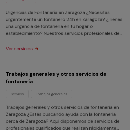
Urgencias de Fontanería en Zaragoza ¿Necesitas
urgentemente un fontanero 24h en Zaragoza? ¿Tienes
una urgencia de fontanería en tu hogar o
establecimiento? Nuestros servicios profesionales de
fontaneros 24h en Zaragoza se encargarán de
desplazarse a solucionar tu avería a cualquier punto de
Ver servicios
la provincia de Zaragoza. Aprovecha los beneficios de
nuestro servicio de atención a urgencias sin importar
donde vivas y acaba con tu avería con nuestra
Trabajos generales y otros servicios de
garantía Multimap.
fontanería
Servicio
Trabajos generales
Trabajos generales y otros servicios de fontanería en
Zaragoza ¿Estás buscando ayuda con la fontanería
cerca de Zaragoza? Aquí disponemos de servicios de
profesionales cualificados que realizan rápidamente