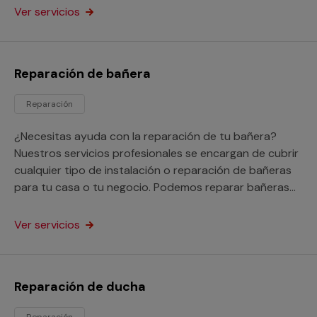
Ver servicios
Reparación de bañera
Reparación
¿Necesitas ayuda con la reparación de tu bañera?
Nuestros servicios profesionales se encargan de cubrir
cualquier tipo de instalación o reparación de bañeras
para tu casa o tu negocio. Podemos reparar bañeras
picadas, oxidadas e incluso nos encargarnos de tapar
los agujeros y fugas que tenga.
Ver servicios
Reparación de ducha
Reparación