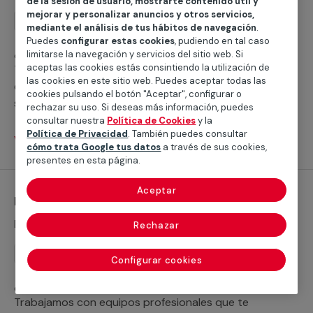
de la sesión de usuario, mostrarte contenido útil y
mejorar y personalizar anuncios y otros servicios,
Instalación
mediante el análisis de tus hábitos de navegación
.
Puedes
configurar estas cookies
, pudiendo en tal caso
¿Buscas ayuda para instalar un plato de ducha?
limitarse la navegación y servicios del sitio web. Si
aceptas las cookies estás consintiendo la utilización de
Trabajamos con servicios cualificados profesionales
las cookies en este sitio web. Puedes aceptar todas las
que te ayudarán a cubrir cualquier necesidad para
cookies pulsando el botón "Aceptar", configurar o
sustituir tu bañera por un plato de ducha o realizar la
rechazar su uso. Si deseas más información, puedes
nueva instalación de un plato de ducha.
consultar nuestra
Política de Cookies
y la
Política de Privacidad
. También puedes consultar
Ver servicios
cómo trata Google tus datos
a través de sus cookies,
presentes en esta página.
Aceptar
Instalación de grifería
Desde 43,45 €
Rechazar
Instalación
Configurar cookies
¿Necesitas ayuda para la instalación de tus grifos?
Trabajamos con equipos profesionales que te