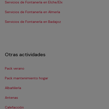
Servicios de Fontanería en Elche/Elx
Se
Servicios de Fontanería en Almería
Se
Servicios de Fontanería en Badajoz
Se
Otras actividades
Pack verano
Ca
Pack mantenimiento hogar
Cer
Albañilería
Cl
Antenas
Co
Calefacción
Co