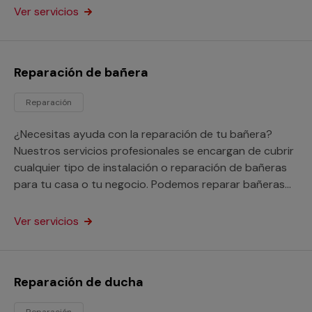
Ver servicios
Reparación de bañera
Reparación
¿Necesitas ayuda con la reparación de tu bañera?
Nuestros servicios profesionales se encargan de cubrir
cualquier tipo de instalación o reparación de bañeras
para tu casa o tu negocio. Podemos reparar bañeras
picadas, oxidadas e incluso nos encargarnos de tapar
los agujeros y fugas que tenga.
Ver servicios
Reparación de ducha
Reparación