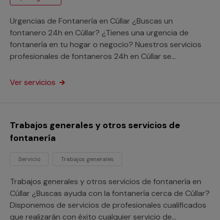
Urgencias de Fontanería en Cúllar ¿Buscas un
fontanero 24h en Cúllar? ¿Tienes una urgencia de
fontanería en tu hogar o negocio? Nuestros servicios
profesionales de fontaneros 24h en Cúllar se
encargarán de acudir a tu dirección rápidamente para
poner fin a tu avería a cualquier lugar de la provincia de
Ver servicios
Granada. Aprovecha los beneficios de nuestro servicio
de atención a urgencias sin importar donde estés y
pon fin a tu avería con nuestra garantía Multimap.
Trabajos generales y otros servicios de
fontanería
Servicio
Trabajos generales
Trabajos generales y otros servicios de fontanería en
Cúllar ¿Buscas ayuda con la fontanería cerca de Cúllar?
Disponemos de servicios de profesionales cualificados
que realizarán con éxito cualquier servicio de