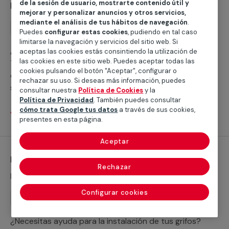
de la sesión de usuario, mostrarte contenido útil y
Instalación de ducha
mejorar y personalizar anuncios y otros servicios,
mediante el análisis de tus hábitos de navegación
.
Instalación
Puedes
configurar estas cookies
, pudiendo en tal caso
limitarse la navegación y servicios del sitio web. Si
¿Buscas ayuda para instalar un plato de ducha?
aceptas las cookies estás consintiendo la utilización de
las cookies en este sitio web. Puedes aceptar todas las
Trabajamos con servicios cualificados profesionales
cookies pulsando el botón "Aceptar", configurar o
que te ayudarán a cubrir cualquier necesidad para
rechazar su uso. Si deseas más información, puedes
sustituir tu bañera por un plato de ducha o realizar la
consultar nuestra
Política de Cookies
y la
nueva instalación de un plato de ducha.
Política de Privacidad
. También puedes consultar
cómo trata Google tus datos
a través de sus cookies,
Ver servicios
presentes en esta página.
Aceptar
Instalación de grifería
Rechazar
Desde 46,29 €
Configurar cookies
Instalación
¿Necesitas ayuda para la instalación de tus grifos?