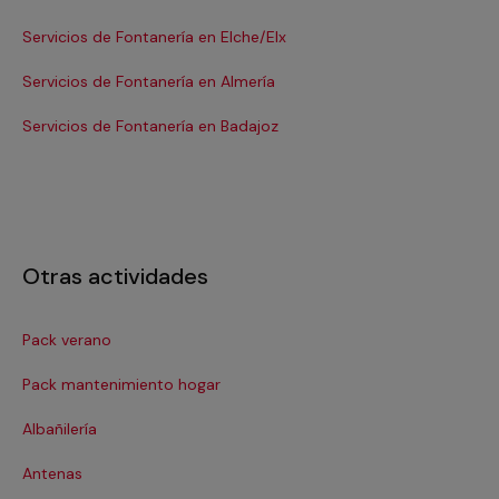
Servicios de Fontanería en Elche/Elx
Se
Servicios de Fontanería en Almería
Se
Servicios de Fontanería en Badajoz
Se
Otras actividades
Pack verano
Ca
Pack mantenimiento hogar
Cer
Albañilería
Cl
Antenas
Co