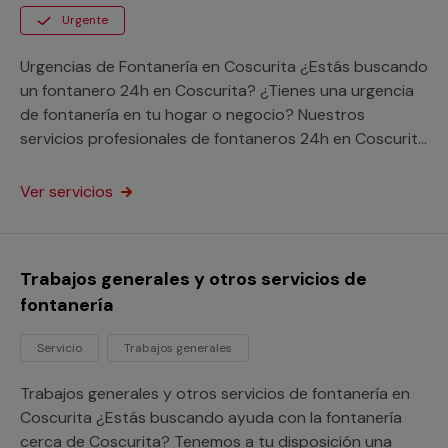
Urgente
Urgencias de Fontanería en Coscurita ¿Estás buscando
un fontanero 24h en Coscurita? ¿Tienes una urgencia
de fontanería en tu hogar o negocio? Nuestros
servicios profesionales de fontaneros 24h en Coscurita
se desplazarán con la máxima rapidez a solucionar tu
problema a cualquier lugar de la provincia de Soria.
Ver servicios
Disfruta de los beneficios de nuestro servicio de
atención a urgencias sin importar donde vivas y pon fin
a tu avería a través de nuestra garantía Multimap.
Trabajos generales y otros servicios de
fontanería
Servicio
Trabajos generales
Trabajos generales y otros servicios de fontanería en
Coscurita ¿Estás buscando ayuda con la fontanería
cerca de Coscurita? Tenemos a tu disposición una