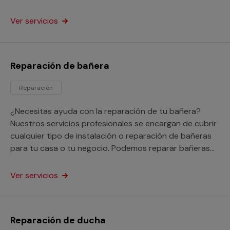
negocio.
Ver servicios
Reparación de bañera
Reparación
¿Necesitas ayuda con la reparación de tu bañera?
Nuestros servicios profesionales se encargan de cubrir
cualquier tipo de instalación o reparación de bañeras
para tu casa o tu negocio. Podemos reparar bañeras
picadas, oxidadas e incluso nos encargarnos de tapar
los agujeros y fugas que tenga.
Ver servicios
Reparación de ducha