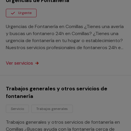
Urgencias de Fontanería
Urgente
Urgencias de Fontanería en Comillas ¿Tienes una avería
y buscas un fontanero 24h en Comillas? ¿Tienes una
urgencia de fontanería en tu hogar o establecimiento?
Nuestros servicios profesionales de fontaneros 24h en
Comillas acudirán a tu dirección enseguida y repararán
tu avería a cualquier punto de la provincia de
Ver servicios
Cantabria. Saca provecho de los beneficios de nuestro
servicio de atención a urgencias vivas donde vivas y
acaba con tu avería a través de nuestra garantía
Trabajos generales y otros servicios de
Multimap.
fontanería
Servicio
Trabajos generales
Trabajos generales y otros servicios de fontanería en
Comillas ¿Buscas ayuda con la fontanería cerca de