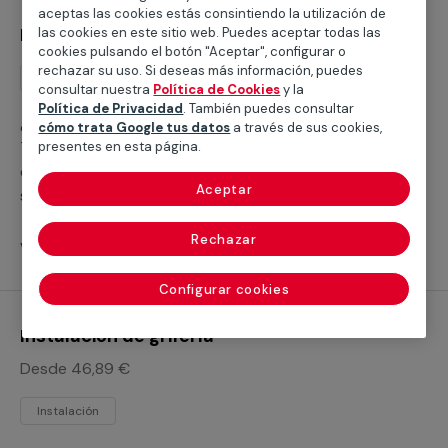
aceptas las cookies estás consintiendo la utilización de
Instalación de ducha
las cookies en este sitio web. Puedes aceptar todas las
cookies pulsando el botón "Aceptar", configurar o
rechazar su uso. Si deseas más información, puedes
Instalación
consultar nuestra
Política de Cookies
y la
Política de Privacidad
. También puedes consultar
¿Buscas ayuda para instalar un plato de ducha?
cómo trata Google tus datos
a través de sus cookies,
Trabajamos con servicios cualificados profesionales
presentes en esta página.
que te ayudarán a cubrir cualquier necesidad para
Aceptar
sustituir tu bañera por un plato de ducha o realizar la
nueva instalación de un plato de ducha.
Rechazar
Ver servicios
Configurar cookies
Instalación de grifería
Desde 46,89 €
Instalación