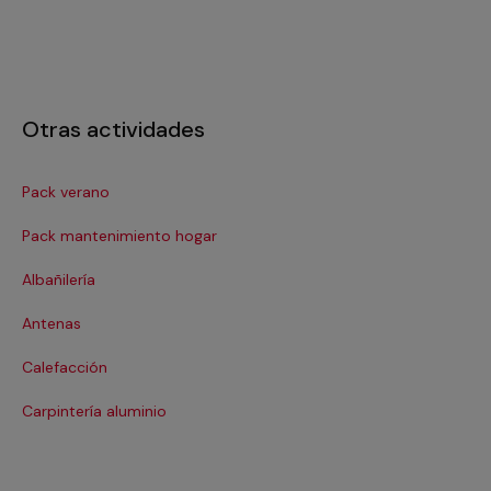
Otras actividades
Pack verano
Ca
Pack mantenimiento hogar
Cer
Albañilería
Cl
Antenas
Co
Calefacción
Co
Carpintería aluminio
Cri