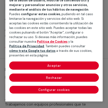
de la sesión de usuario, mostrarte contenido útil y
mejorar y personalizar anuncios y otros servicios,
Instalación
mediante el análisis de tus hábitos de navegación
.
Puedes
configurar estas cookies
, pudiendo en tal caso
¿Buscas ayuda para instalar un plato de ducha?
limitarse la navegación y servicios del sitio web. Si
aceptas las cookies estás consintiendo la utilización de
Trabajamos con servicios cualificados profesionales
las cookies en este sitio web. Puedes aceptar todas las
que te ayudarán a cubrir cualquier necesidad para
cookies pulsando el botón "Aceptar", configurar o
sustituir tu bañera por un plato de ducha o realizar la
rechazar su uso. Si deseas más información, puedes
nueva instalación de un plato de ducha.
consultar nuestra
Política de Cookies
y la
Política de Privacidad
. También puedes consultar
Ver servicios
cómo trata Google tus datos
a través de sus cookies,
presentes en esta página.
Aceptar
Instalación de grifería
Desde 45,19 €
Rechazar
Instalación
Configurar cookies
¿Necesitas ayuda para la instalación de tus grifos?
Trabajamos con equipos profesionales que te