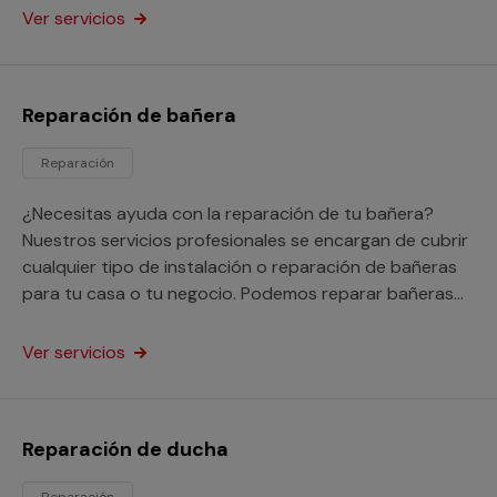
Ver servicios
Reparación de bañera
Reparación
¿Necesitas ayuda con la reparación de tu bañera?
Nuestros servicios profesionales se encargan de cubrir
cualquier tipo de instalación o reparación de bañeras
para tu casa o tu negocio. Podemos reparar bañeras
picadas, oxidadas e incluso nos encargarnos de tapar
los agujeros y fugas que tenga.
Ver servicios
Reparación de ducha
Reparación