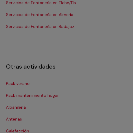
Servicios de Fontanería en Elche/Elx
Se
Servicios de Fontanería en Almería
Se
Servicios de Fontanería en Badajoz
Se
Otras actividades
Pack verano
Ca
Pack mantenimiento hogar
Cer
Albañilería
Cl
Antenas
Co
Calefacción
Co