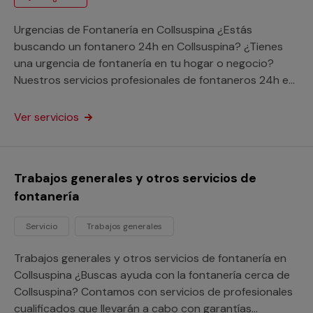
Urgencias de Fontanería en Collsuspina ¿Estás
buscando un fontanero 24h en Collsuspina? ¿Tienes
una urgencia de fontanería en tu hogar o negocio?
Nuestros servicios profesionales de fontaneros 24h en
Collsuspina acudirán enseguida a poner fin a tu avería a
cualquier lugar de la provincia de Barcelona.
Ver servicios
Aprovéchate de los beneficios de nuestro servicio de
atención a urgencias vivas donde vivas y pon fin a tu
avería con nuestra garantía Multimap.
Trabajos generales y otros servicios de
fontanería
Servicio
Trabajos generales
Trabajos generales y otros servicios de fontanería en
Collsuspina ¿Buscas ayuda con la fontanería cerca de
Collsuspina? Contamos con servicios de profesionales
cualificados que llevarán a cabo con garantías