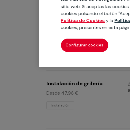
sitio web. Si aceptas las cookies
cookies pulsando el botón "Acep
Política de Cookies
y la
Políti
Instalación de ducha
¿
cookies, presentes en esta pági
q
Instalación
r
Configurar cookies
Instalación de grifería
¿
a
Desde 47,96 €
Instalación