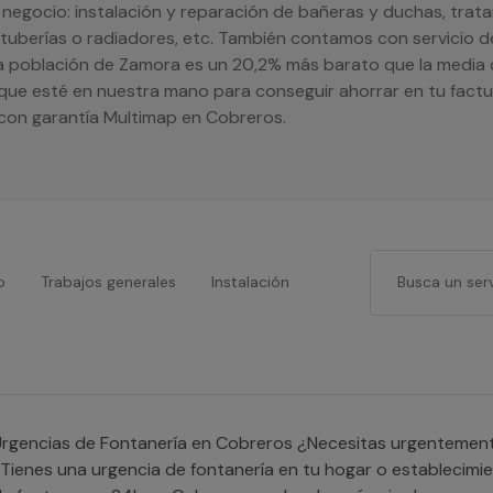
o negocio: instalación y reparación de bañeras y duchas, trat
 tuberías o radiadores, etc. También contamos con servicio d
a población de Zamora es un 20,2% más barato que la media 
 que esté en nuestra mano para conseguir ahorrar en tu factur
 con garantía Multimap en Cobreros.
o
Trabajos generales
Instalación
gencias de Fontanería en Cobreros ¿Necesitas urgentemente un fontanero 24h en Cobreros?
Tienes una urgencia de fontanería en tu hogar o establecimi