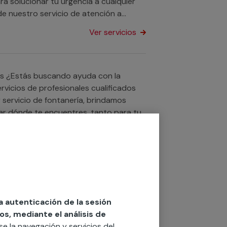
a solucionar tu urgencia a cualquier
de nuestro servicio de atención a
ría con nuestra garantía Multimap.
Ver servicios
 la
vicios de profesionales cualificados
servicio de fontanería, brindamos
rtar dónde te encuentres, tanto para tu
n para ahorrar en tu factura del agua?
Ver servicios
 al máximo el precio por metro cúbico
uier otro servicio si lo que necesitas
la autenticación de la sesión
os, mediante el análisis de
rse la navegación y servicios del