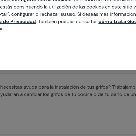
 estás consintiendo la utilización de las cookies en este siti
tar", configurar o rechazar su uso. Si deseas más informació
ca de Privacidad
. También puedes consultar
cómo trata Goo
Buscas ayuda para instalar un plato de ducha? Trabajamos co
na.
ue te ayudarán a cubrir cualquier necesidad para sustituir t
ealizar la nueva instalación de un plato de ducha.
Necesitas ayuda para la instalación de tus grifos? Trabajam
yudarán a cambiar los grifos de tu cocina o de tu baño de un