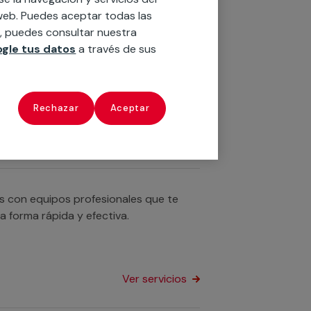
Ver servicios
o web. Puedes aceptar todas las
n, puedes consultar nuestra
gle tus datos
a través de sus
n servicios cualificados profesionales
u bañera por un plato de ducha o
Rechazar
Aceptar
Ver servicios
os con equipos profesionales que te
a forma rápida y efectiva.
Ver servicios