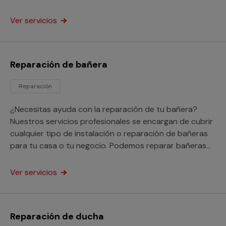
negocio.
Ver servicios
Reparación de bañera
Reparación
¿Necesitas ayuda con la reparación de tu bañera?
Nuestros servicios profesionales se encargan de cubrir
cualquier tipo de instalación o reparación de bañeras
para tu casa o tu negocio. Podemos reparar bañeras
picadas, oxidadas e incluso nos encargarnos de tapar
los agujeros y fugas que tenga.
Ver servicios
Reparación de ducha