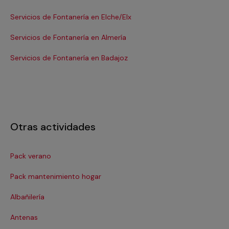
Servicios de Fontanería en Elche/Elx
Se
Servicios de Fontanería en Almería
Se
Servicios de Fontanería en Badajoz
Se
Otras actividades
Pack verano
Ca
Pack mantenimiento hogar
Cer
Albañilería
Cl
Antenas
Co