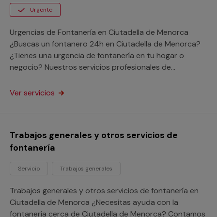
Urgente
Urgencias de Fontanería en Ciutadella de Menorca
¿Buscas un fontanero 24h en Ciutadella de Menorca?
¿Tienes una urgencia de fontanería en tu hogar o
negocio? Nuestros servicios profesionales de
fontaneros 24h en Ciutadella de Menorca se
desplazarán sin demora para solucionar tu urgencia a
Ver servicios
cualquier punto de la provincia de Islas Baleares.
Disfruta de las ventajas de nuestro servicio de atención
a urgencias sin preocuparte por la distancia y resuelve
Trabajos generales y otros servicios de
tu avería con nuestra garantía Multimap.
fontanería
Servicio
Trabajos generales
Trabajos generales y otros servicios de fontanería en
Ciutadella de Menorca ¿Necesitas ayuda con la
fontanería cerca de Ciutadella de Menorca? Contamos