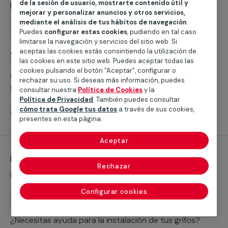
de la sesión de usuario, mostrarte contenido útil y
Instalación de ducha
mejorar y personalizar anuncios y otros servicios,
mediante el análisis de tus hábitos de navegación
.
Instalación
Puedes
configurar estas cookies
, pudiendo en tal caso
limitarse la navegación y servicios del sitio web. Si
¿Buscas ayuda para instalar un plato de ducha?
aceptas las cookies estás consintiendo la utilización de
las cookies en este sitio web. Puedes aceptar todas las
Trabajamos con servicios cualificados profesionales
cookies pulsando el botón "Aceptar", configurar o
que te ayudarán a cubrir cualquier necesidad para
rechazar su uso. Si deseas más información, puedes
sustituir tu bañera por un plato de ducha o realizar la
consultar nuestra
Política de Cookies
y la
nueva instalación de un plato de ducha.
Política de Privacidad
. También puedes consultar
cómo trata Google tus datos
a través de sus cookies,
Ver servicios
presentes en esta página.
Aceptar
Instalación de grifería
Rechazar
Desde 46,80 €
Configurar cookies
Instalación
¿Necesitas ayuda para la instalación de tus grifos?