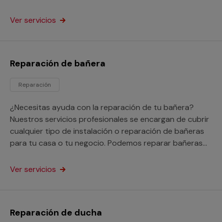
negocio.
Ver servicios
Reparación de bañera
Reparación
¿Necesitas ayuda con la reparación de tu bañera?
Nuestros servicios profesionales se encargan de cubrir
cualquier tipo de instalación o reparación de bañeras
para tu casa o tu negocio. Podemos reparar bañeras
picadas, oxidadas e incluso nos encargarnos de tapar
los agujeros y fugas que tenga.
Ver servicios
Reparación de ducha