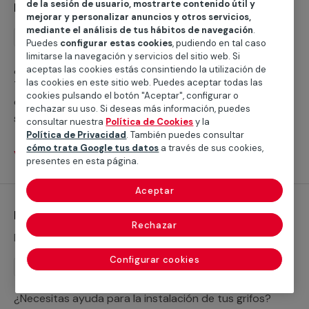
de la sesión de usuario, mostrarte contenido útil y
Instalación de ducha
mejorar y personalizar anuncios y otros servicios,
mediante el análisis de tus hábitos de navegación
.
Instalación
Puedes
configurar estas cookies
, pudiendo en tal caso
limitarse la navegación y servicios del sitio web. Si
¿Buscas ayuda para instalar un plato de ducha?
aceptas las cookies estás consintiendo la utilización de
las cookies en este sitio web. Puedes aceptar todas las
Trabajamos con servicios cualificados profesionales
cookies pulsando el botón "Aceptar", configurar o
que te ayudarán a cubrir cualquier necesidad para
rechazar su uso. Si deseas más información, puedes
sustituir tu bañera por un plato de ducha o realizar la
consultar nuestra
Política de Cookies
y la
nueva instalación de un plato de ducha.
Política de Privacidad
. También puedes consultar
cómo trata Google tus datos
a través de sus cookies,
Ver servicios
presentes en esta página.
Aceptar
Instalación de grifería
Rechazar
Desde 44,95 €
Configurar cookies
Instalación
¿Necesitas ayuda para la instalación de tus grifos?