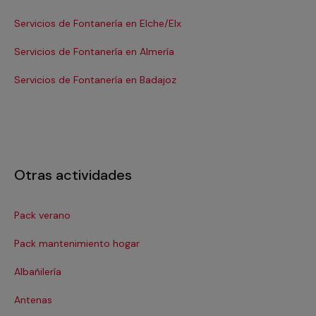
Servicios de Fontanería en Elche/Elx
Se
Servicios de Fontanería en Almería
Se
Servicios de Fontanería en Badajoz
Se
Otras actividades
Pack verano
Ca
Pack mantenimiento hogar
Cer
Albañilería
Cl
Antenas
Co