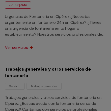
Urgente
Urgencias de Fontanería en Cipérez ¿Necesitas
urgentemente un fontanero 24h en Cipérez? ¿Tienes
una urgencia de fontanería en tu hogar o
establecimiento? Nuestros servicios profesionales de
fontaneros 24h en Cipérez se desplazarán a tu
dirección para resolver tu problema enseguida a
Ver servicios
cualquier lugar de la provincia de Salamanca. Saca
provecho de las ventajas de nuestro servicio de
atención a urgencias sin importar donde estés y
Trabajos generales y otros servicios de
resuelve tu avería a través de nuestra garantía
fontanería
Multimap.
Servicio
Trabajos generales
Trabajos generales y otros servicios de fontanería en
Cipérez ¿Buscas ayuda con la fontanería cerca de
Cipérez? Contamos con servicios de profesionales