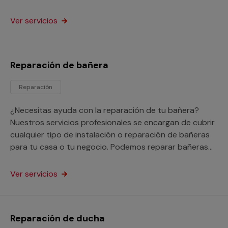
negocio.
Ver servicios
Reparación de bañera
Reparación
¿Necesitas ayuda con la reparación de tu bañera?
Nuestros servicios profesionales se encargan de cubrir
cualquier tipo de instalación o reparación de bañeras
para tu casa o tu negocio. Podemos reparar bañeras
picadas, oxidadas e incluso nos encargarnos de tapar
los agujeros y fugas que tenga.
Ver servicios
Reparación de ducha