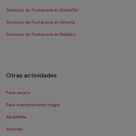
Servicios de Fontanería en Elche/Elx
Se
Servicios de Fontanería en Almería
Se
Servicios de Fontanería en Badajoz
Se
Otras actividades
Pack verano
Ca
Pack mantenimiento hogar
Cer
Albañilería
Cl
Antenas
Co