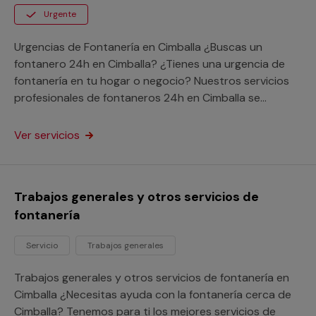
Urgente
Urgencias de Fontanería en Cimballa ¿Buscas un
fontanero 24h en Cimballa? ¿Tienes una urgencia de
fontanería en tu hogar o negocio? Nuestros servicios
profesionales de fontaneros 24h en Cimballa se
desplazarán sin demora para solucionar tu urgencia a
cualquier lugar de la provincia de Zaragoza.
Ver servicios
Aprovéchate de las ventajas de nuestro servicio de
atención a urgencias vivas donde vivas y pon fin a tu
avería con nuestra garantía Multimap.
Trabajos generales y otros servicios de
fontanería
Servicio
Trabajos generales
Trabajos generales y otros servicios de fontanería en
Cimballa ¿Necesitas ayuda con la fontanería cerca de
Cimballa? Tenemos para ti los mejores servicios de