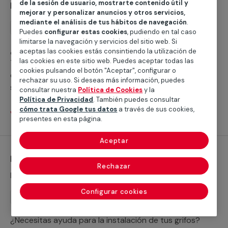
de la sesión de usuario, mostrarte contenido útil y
Instalación de ducha
mejorar y personalizar anuncios y otros servicios,
mediante el análisis de tus hábitos de navegación
.
Instalación
Puedes
configurar estas cookies
, pudiendo en tal caso
limitarse la navegación y servicios del sitio web. Si
¿Buscas ayuda para instalar un plato de ducha?
aceptas las cookies estás consintiendo la utilización de
las cookies en este sitio web. Puedes aceptar todas las
Trabajamos con servicios cualificados profesionales
cookies pulsando el botón "Aceptar", configurar o
que te ayudarán a cubrir cualquier necesidad para
rechazar su uso. Si deseas más información, puedes
sustituir tu bañera por un plato de ducha o realizar la
consultar nuestra
Política de Cookies
y la
nueva instalación de un plato de ducha.
Política de Privacidad
. También puedes consultar
cómo trata Google tus datos
a través de sus cookies,
Ver servicios
presentes en esta página.
Aceptar
Instalación de grifería
Rechazar
Desde 46,25 €
Configurar cookies
Instalación
¿Necesitas ayuda para la instalación de tus grifos?