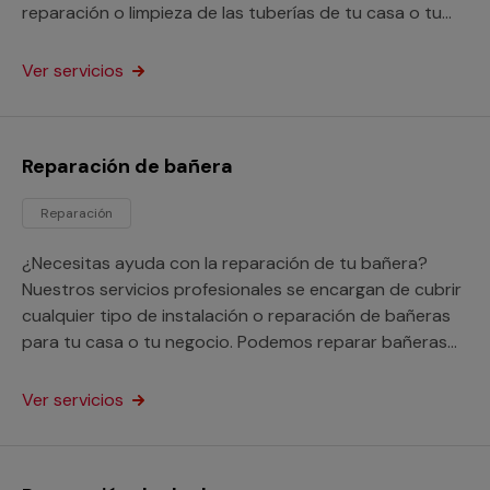
reparación o limpieza de las tuberías de tu casa o tu
negocio.
Ver servicios
Reparación de bañera
Reparación
¿Necesitas ayuda con la reparación de tu bañera?
Nuestros servicios profesionales se encargan de cubrir
cualquier tipo de instalación o reparación de bañeras
para tu casa o tu negocio. Podemos reparar bañeras
picadas, oxidadas e incluso nos encargarnos de tapar
los agujeros y fugas que tenga.
Ver servicios