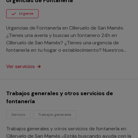
Urgencias de Fontanería
Urgente
Urgencias de Fontanería en Cilleruelo de San Mamés
¿Tienes una avería y buscas un fontanero 24h en
Cilleruelo de San Mamés? ¿Tienes una urgencia de
fontanería en tu hogar o establecimiento? Nuestros
servicios profesionales de fontaneros 24h en Cilleruelo
de San Mamés se desplazarán a tu dirección para
Ver servicios
resolver tu problema enseguida a cualquier punto de la
provincia de Segovia. Saca provecho de los beneficios
de nuestro servicio de atención a urgencias sin
Trabajos generales y otros servicios de
importar donde vivas y acaba con tu avería con
fontanería
nuestra garantía Multimap.
Servicio
Trabajos generales
Trabajos generales y otros servicios de fontanería en
Cilleruelo de San Mamés ¿Estás buscando ayuda con la