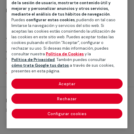
de la sesión de usuario, mostrarte contenido útil y
mejorar y personalizar anuncios y otros servicios,
Instalación de ducha
mediante el análisis de tus hábitos de navegación
.
Puedes
configurar estas cookies
, pudiendo en tal caso
Instalación
limitarse la navegación y servicios del sitio web. Si
aceptas las cookies estás consintiendo la utilización de
¿Buscas ayuda para instalar un plato de ducha?
las cookies en este sitio web. Puedes aceptar todas las
cookies pulsando el botón "Aceptar", configurar o
Trabajamos con servicios cualificados profesionales
rechazar su uso. Si deseas más información, puedes
que te ayudarán a cubrir cualquier necesidad para
consultar nuestra
Política de Cookies
y la
sustituir tu bañera por un plato de ducha o realizar la
Política de Privacidad
. También puedes consultar
nueva instalación de un plato de ducha.
cómo trata Google tus datos
a través de sus cookies,
presentes en esta página.
Ver servicios
Aceptar
Rechazar
Instalación de grifería
Desde 46,14 €
Configurar cookies
Instalación