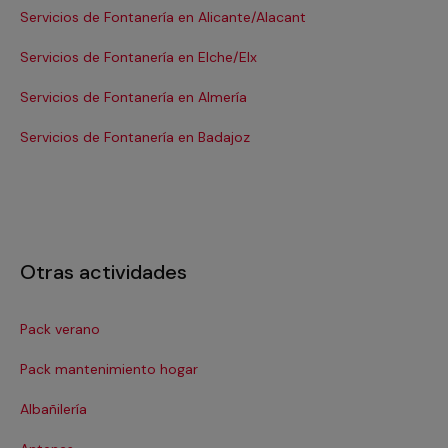
Servicios de Fontanería en Alicante/Alacant
Se
Servicios de Fontanería en Elche/Elx
Se
Servicios de Fontanería en Almería
Se
Servicios de Fontanería en Badajoz
Se
Otras actividades
Pack verano
Ca
Pack mantenimiento hogar
Cer
Albañilería
Cl