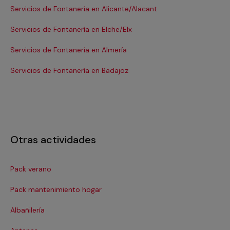
Servicios de Fontanería en Alicante/Alacant
Se
Servicios de Fontanería en Elche/Elx
Se
Servicios de Fontanería en Almería
Se
Servicios de Fontanería en Badajoz
Se
Otras actividades
Pack verano
Ca
Pack mantenimiento hogar
Cer
Albañilería
Cl