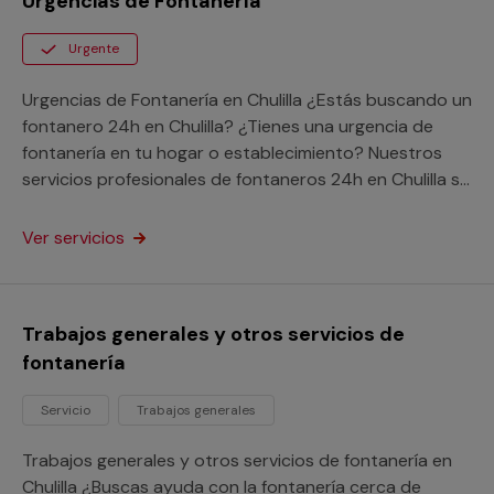
Urgencias de Fontanería
Urgente
Urgencias de Fontanería en Chulilla ¿Estás buscando un
fontanero 24h en Chulilla? ¿Tienes una urgencia de
fontanería en tu hogar o establecimiento? Nuestros
servicios profesionales de fontaneros 24h en Chulilla se
desplazarán con la máxima rapidez a solucionar tu
problema a cualquier lugar de la provincia de Valencia.
Ver servicios
Aprovéchate de las ventajas de nuestro servicio de
atención a urgencias sin importar donde estés y
resuelve tu avería a través de nuestra garantía
Trabajos generales y otros servicios de
Multimap.
fontanería
Servicio
Trabajos generales
Trabajos generales y otros servicios de fontanería en
Chulilla ¿Buscas ayuda con la fontanería cerca de