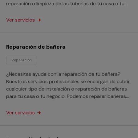
reparación o limpieza de las tuberías de tu casa o tu
negocio.
Ver servicios
Reparación de bañera
Reparación
¿Necesitas ayuda con la reparación de tu bañera?
Nuestros servicios profesionales se encargan de cubrir
cualquier tipo de instalación o reparación de bañeras
para tu casa o tu negocio. Podemos reparar bañeras
picadas, oxidadas e incluso nos encargarnos de tapar
los agujeros y fugas que tenga.
Ver servicios