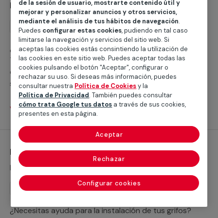
de la sesión de usuario, mostrarte contenido útil y
Instalación de ducha
mejorar y personalizar anuncios y otros servicios,
mediante el análisis de tus hábitos de navegación
.
Instalación
Puedes
configurar estas cookies
, pudiendo en tal caso
limitarse la navegación y servicios del sitio web. Si
¿Buscas ayuda para instalar un plato de ducha?
aceptas las cookies estás consintiendo la utilización de
las cookies en este sitio web. Puedes aceptar todas las
Trabajamos con servicios cualificados profesionales
cookies pulsando el botón "Aceptar", configurar o
que te ayudarán a cubrir cualquier necesidad para
rechazar su uso. Si deseas más información, puedes
sustituir tu bañera por un plato de ducha o realizar la
consultar nuestra
Política de Cookies
y la
nueva instalación de un plato de ducha.
Política de Privacidad
. También puedes consultar
cómo trata Google tus datos
a través de sus cookies,
Ver servicios
presentes en esta página.
Aceptar
Instalación de grifería
Rechazar
Desde 42,71 €
Configurar cookies
Instalación
¿Necesitas ayuda para la instalación de tus grifos?