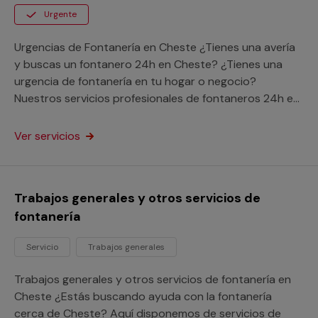
Urgente
Urgencias de Fontanería en Cheste ¿Tienes una avería
y buscas un fontanero 24h en Cheste? ¿Tienes una
urgencia de fontanería en tu hogar o negocio?
Nuestros servicios profesionales de fontaneros 24h en
Cheste acudirán rápidamente a solucionar tu problema
a cualquier punto de la provincia de Valencia.
Ver servicios
Aprovecha las ventajas de nuestro servicio de atención
a urgencias vivas donde vivas y acaba con tu avería
con nuestra garantía Multimap.
Trabajos generales y otros servicios de
fontanería
Servicio
Trabajos generales
Trabajos generales y otros servicios de fontanería en
Cheste ¿Estás buscando ayuda con la fontanería
cerca de Cheste? Aquí disponemos de servicios de