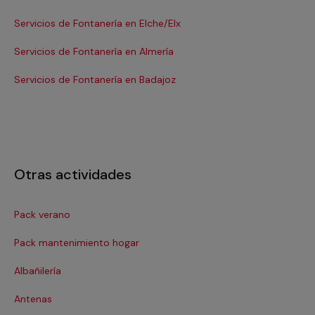
Servicios de Fontanería en Elche/Elx
Se
Servicios de Fontanería en Almería
Se
Servicios de Fontanería en Badajoz
Se
Otras actividades
Pack verano
Ca
Pack mantenimiento hogar
Cer
Albañilería
Cl
Antenas
Co