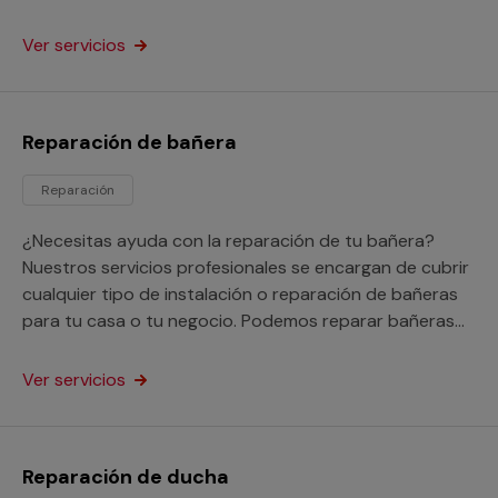
negocio.
Ver servicios
Reparación de bañera
Reparación
¿Necesitas ayuda con la reparación de tu bañera?
Nuestros servicios profesionales se encargan de cubrir
cualquier tipo de instalación o reparación de bañeras
para tu casa o tu negocio. Podemos reparar bañeras
picadas, oxidadas e incluso nos encargarnos de tapar
los agujeros y fugas que tenga.
Ver servicios
Reparación de ducha