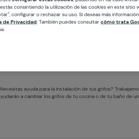
 estás consintiendo la utilización de las cookies en este siti
tar", configurar o rechazar su uso. Si deseas más informació
ca de Privacidad
. También puedes consultar
cómo trata Goo
Buscas ayuda para instalar un plato de ducha? Trabajamos co
na.
ue te ayudarán a cubrir cualquier necesidad para sustituir t
ealizar la nueva instalación de un plato de ducha.
Necesitas ayuda para la instalación de tus grifos? Trabajam
yudarán a cambiar los grifos de tu cocina o de tu baño de un