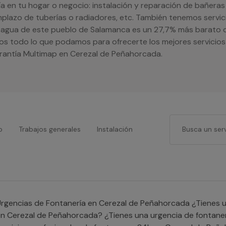
a en tu hogar o negocio: instalación y reparación de bañera
emplazo de tuberías o radiadores, etc. También tenemos servic
 agua de este pueblo de Salamanca es un 27,7% más barato qu
mos todo lo que podamos para ofrecerte los mejores servicio
arantía Multimap en Cerezal de Peñahorcada.
o
Trabajos generales
Instalación
rgencias de Fontanería en Cerezal de Peñahorcada ¿Tienes una avería y buscas un fontanero 24h
n Cerezal de Peñahorcada? ¿Tienes una urgencia de fontaner