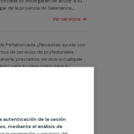
ahorcada se encargarán de acudir a tu
ugar de la provincia de Salamanca.
encias sin importar donde vivas y pon
Ver servicios
 ¿Necesitas ayuda con
mos de servicios de profesionales
tanería, prestamos servicio a cualquier
 tanto para tu casa como para tu
rar en el consumo de agua? Gracias a
Ver servicios
 el precio por metro cúbico de la
uier otro servicio si lo que necesitas
la autenticación de la sesión
os, mediante el análisis de
rse la navegación y servicios del