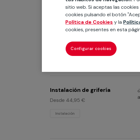
sitio web. Si aceptas las cookies
cookies pulsando el botón "Acep
Política de Cookies
y la
Políti
Instalación de ducha
¿
cookies, presentes en esta pági
q
Instalación
r
Configurar cookies
Instalación de grifería
¿
a
Desde 44,95 €
Instalación