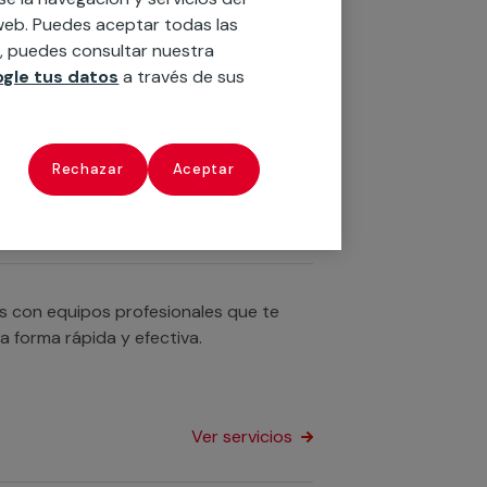
Ver servicios
o web. Puedes aceptar todas las
n, puedes consultar nuestra
gle tus datos
a través de sus
n servicios cualificados profesionales
u bañera por un plato de ducha o
Rechazar
Aceptar
Ver servicios
os con equipos profesionales que te
a forma rápida y efectiva.
Ver servicios