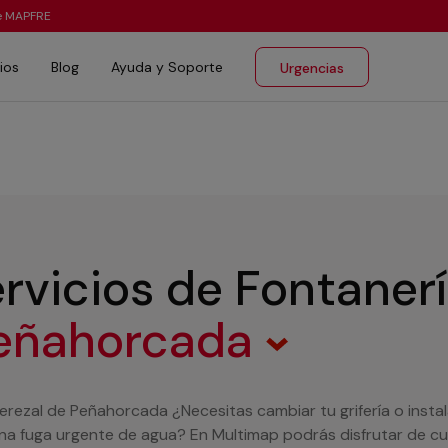
te MAPFRE
ios
Blog
Ayuda y Soporte
Urgencias
rvicios de Fontaner
Peñahorcada
erezal de Peñahorcada ¿Necesitas cambiar tu grifería o insta
a fuga urgente de agua? En Multimap podrás disfrutar de cual