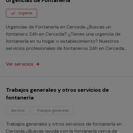
Urgencias de Fontanería
Urgente
Urgencias de Fontanería en Cerceda ¿Buscas un
fontanero 24h en Cerceda? ¿Tienes una urgencia de
fontanería en tu hogar o establecimiento? Nuestros
servicios profesionales de fontaneros 24h en Cerceda
acudirán enseguida a poner fin a tu avería a cualquier
punto de la provincia de A Coruña. Aprovecha los
Ver servicios
beneficios de nuestro servicio de atención a urgencias
sin preocuparte por la distancia y pon fin a tu avería a
través de nuestra garantía Multimap.
Trabajos generales y otros servicios de
fontanería
Servicio
Trabajos generales
Trabajos generales y otros servicios de fontanería en
Cerceda ¿Buscas ayuda con la fontanería cerca de