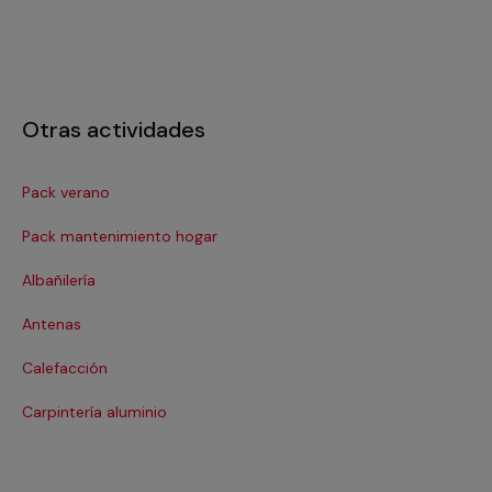
Otras actividades
Pack verano
Ca
Pack mantenimiento hogar
Cer
Albañilería
Cl
Antenas
Co
Calefacción
Co
Carpintería aluminio
Cri