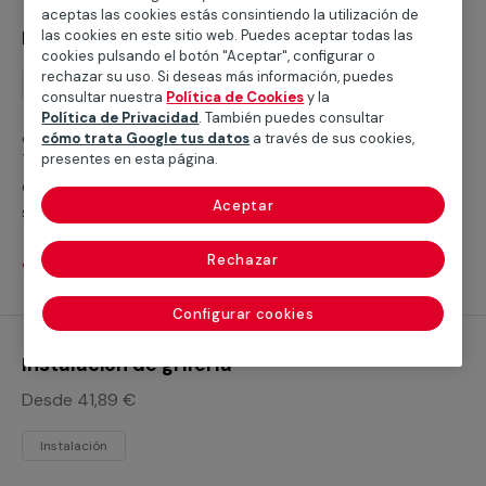
aceptas las cookies estás consintiendo la utilización de
Instalación de ducha
las cookies en este sitio web. Puedes aceptar todas las
cookies pulsando el botón "Aceptar", configurar o
rechazar su uso. Si deseas más información, puedes
Instalación
consultar nuestra
Política de Cookies
y la
Política de Privacidad
. También puedes consultar
¿Buscas ayuda para instalar un plato de ducha?
cómo trata Google tus datos
a través de sus cookies,
Trabajamos con servicios cualificados profesionales
presentes en esta página.
que te ayudarán a cubrir cualquier necesidad para
Aceptar
sustituir tu bañera por un plato de ducha o realizar la
nueva instalación de un plato de ducha.
Rechazar
Ver servicios
Configurar cookies
Instalación de grifería
Desde 41,89 €
Instalación