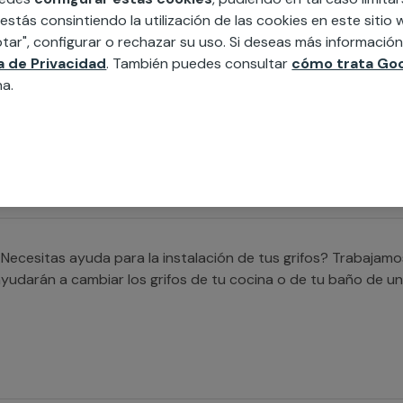
 estás consintiendo la utilización de las cookies en este siti
tar", configurar o rechazar su uso. Si deseas más informació
ca de Privacidad
. También puedes consultar
cómo trata Goo
Buscas ayuda para instalar un plato de ducha? Trabajamos co
na.
ue te ayudarán a cubrir cualquier necesidad para sustituir t
ealizar la nueva instalación de un plato de ducha.
Necesitas ayuda para la instalación de tus grifos? Trabajam
yudarán a cambiar los grifos de tu cocina o de tu baño de un