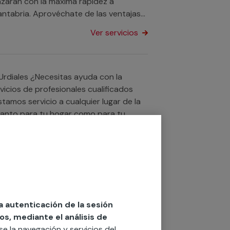
azarán con la máxima rapidez a
antabria. Aprovéchate de las ventajas
 estés y pon fin a tu avería con
Ver servicios
yuda con la
icios de profesionales cualificados
tamos servicio a cualquier lugar de la
, tanto para tu hogar como para tu
 ahorrar en el consumo de agua?
Ver servicios
 al máximo el precio por metro cúbico
uier otro servicio si lo que necesitas
la autenticación de la sesión
os, mediante el análisis de
rse la navegación y servicios del