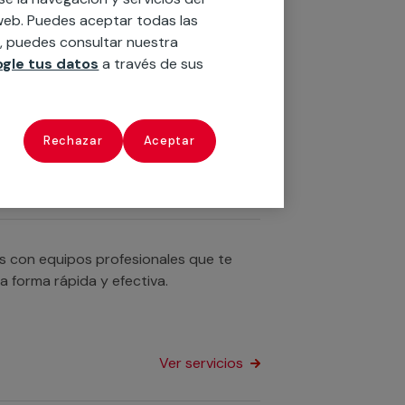
Ver servicios
o web. Puedes aceptar todas las
n, puedes consultar nuestra
gle tus datos
a través de sus
n servicios cualificados profesionales
u bañera por un plato de ducha o
Rechazar
Aceptar
Ver servicios
os con equipos profesionales que te
a forma rápida y efectiva.
Ver servicios