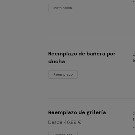
p
Instalación
Reemplazo de bañera por
f
ducha
Reemplazo
Reemplazo de grifería
¿
t
Desde 46,89 €
o