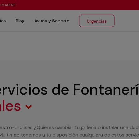
te MAPFRE
ios
Blog
Ayuda y Soporte
Urgencias
rvicios de Fontaner
ales
astro-Urdiales ¿Quieres cambiar tu grifería o instalar una du
Multimap tenemos a tu disposición cualquiera de estos servic