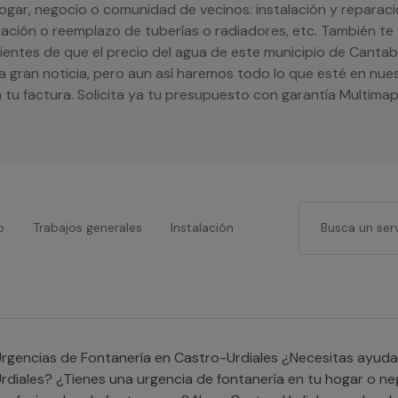
hogar, negocio o comunidad de vecinos: instalación y reparac
ración o reemplazo de tuberías o radiadores, etc. También te 
entes de que el precio del agua de este municipio de Cantab
a gran noticia, pero aun así haremos todo lo que esté en nue
 tu factura. Solicita ya tu presupuesto con garantía Multimap
o
Trabajos generales
Instalación
gencias de Fontanería en Castro-Urdiales ¿Necesitas ayuda y buscas un fontanero 24h en Castro-
rdiales? ¿Tienes una urgencia de fontanería en tu hogar o ne