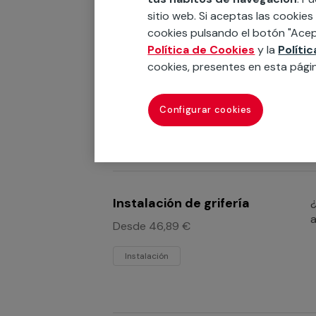
sitio web. Si aceptas las cookies
cookies pulsando el botón "Acep
Política de Cookies
y la
Políti
Instalación de ducha
¿
cookies, presentes en esta pági
q
Instalación
r
Configurar cookies
Instalación de grifería
¿
a
Desde 46,89 €
Instalación